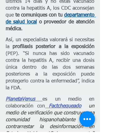
últimos 14 días y no estás vacunado 
contra la hepatitis A, los CDC aconsejan 
que
 te comuniques con tu 
departamento 
de salud local
 o proveedor de atención 
médica. 
Así, un especialista valorará si necesitas 
la
 profilaxis posterior a la exposición
(PEP). “Si nunca has sido vacunado 
contra la hepatitis A, recibir una dosis 
única dentro de las dos semanas 
posteriores a la exposición puede 
protegerlo contra la enfermedad”, indica 
la FDA. 
PlanetaVenus 
es un medio en 
colaboración con
Factchequeado
  un 
medio de verificación que construye una 
comunidad hispanohablante para 
contrarrestar la desinformación en 
Estados Unidos. ¿Quieres ser parte? 