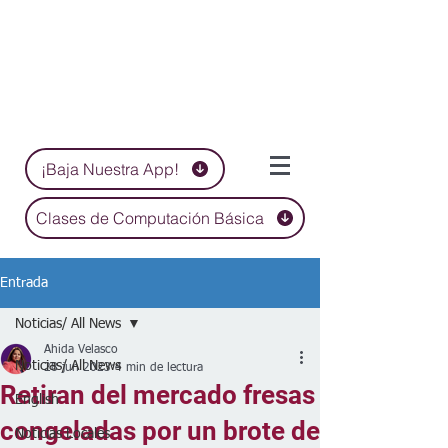
¡Baja Nuestra App!
Clases de Computación Básica
Entrada
Noticias/ All News
Ahida Velasco
Noticias/ All News
28 jun 2023
4 min de lectura
Retiran del mercado fresas
English
congeladas por un brote de
Noticias Locales