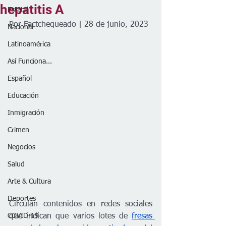
hepatitis A
Estatal
Por Factchequeado | 28 de junio, 2023
Nacional
Latinoamérica
Así Funciona...
Español
Educación
Inmigración
Crimen
Negocios
Salud
Arte & Cultura
Deportes
Circulan contenidos en redes sociales 
COVID-19
que indican que varios lotes de 
fresas 