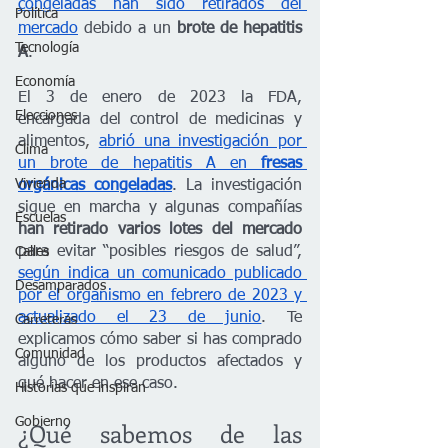
congeladas han sido retirados del 
Política
mercado
 debido a un
 brote de hepatitis 
Tecnología
A
. 
Economía
El 3 de enero de 2023 la FDA, 
Elecciones
encargada del control de medicinas y 
alimentos
,
abrió una investigación por 
Clima
un brote de hepatitis A en 
fresas 
Vivienda
orgánicas congeladas
. La investigación 
sigue en marcha y algunas compañías 
Escuelas
han retirado varios lotes del mercado
para evitar “posibles riesgos de salud”, 
Calles
según indica un comunicado publicado 
Desamparados
por el organismo en febrero de 2023 y 
actualizado el 23 de junio
. Te 
Carreteras
explicamos cómo saber si has comprado 
Comunidad
alguno de los productos afectados y 
qué hacer en ese caso.
Historias que inspiran
Gobierno
¿Qué sabemos de las 