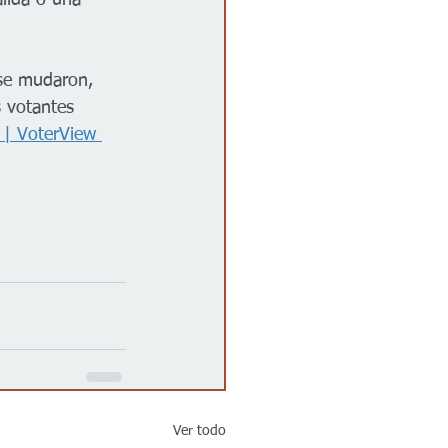
álida o una 
 se mudaron, 
s votantes 
 | VoterView 
Ver todo