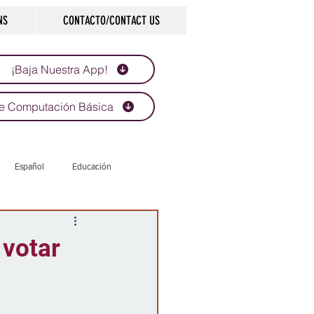
NS
CONTACTO/CONTACT US
¡Baja Nuestra App!
e Computación Básica
Español
Educación
Tecnología
Economía
 votar
d
Historias que inspiran