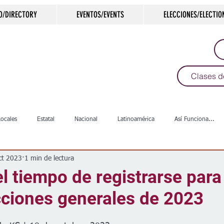
O/DIRECTORY
EVENTOS/EVENTS
ELECCIONES/ELECTIO
Clases d
Locales
Estatal
Nacional
Latinoamérica
Así Funciona...
ct 2023
1 min de lectura
s
Salud
Arte & Cultura
Deportes
COVID-19
Política
l tiempo de registrarse para
cciones generales de 2023
Escuelas
Calles
Desamparados
Carreteras
Comunida