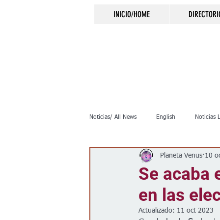
INICIO/HOME
DIRECTORI
Noticias/ All News
English
Noticias 
Planeta Venus
10 o
Inmigración
Crimen
Negocio
Se acaba e
en las ele
Elecciones
Clima
Vivienda
Actualizado:
11 oct 2023