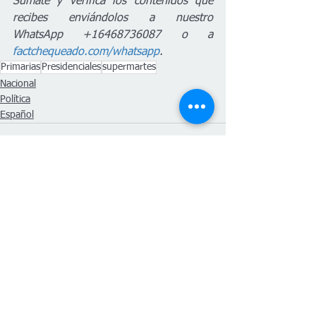
Súmate y verifica los contenidos que 
recibes enviándolos a nuestro 
WhatsApp +16468736087 o a 
factchequeado.com/whatsapp
.
Primarias
Presidenciales
supermartes
Nacional
Política
Español
Ver todo
Entradas recientes