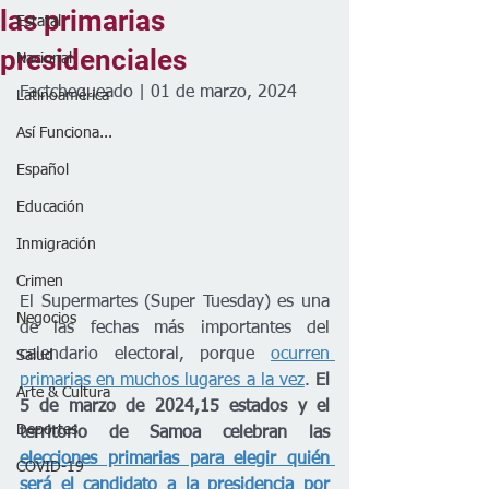
las primarias
Estatal
presidenciales
Nacional
Factchequeado | 01 de marzo, 2024
Latinoamérica
Así Funciona...
Español
Educación
Inmigración
Crimen
El Supermartes (Super Tuesday) es una 
Negocios
de las fechas más importantes del 
calendario electoral, porque 
ocurren 
Salud
primarias en muchos lugares a la vez
. 
El 
Arte & Cultura
5 de marzo de 2024,15 estados y el 
Deportes
territorio de Samoa celebran las 
elecciones primarias para elegir quién 
COVID-19
será el candidato a la presidencia por 