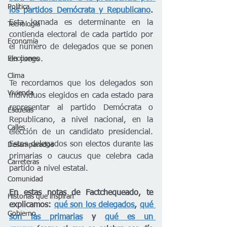
Política
los partidos Demócrata y Republicano
.
Esta jornada es determinante en la 
Tecnología
contienda electoral de cada partido por 
Economía
el número de delegados que se ponen 
en juego. 
Elecciones
Clima
Te recordamos que los delegados son 
Vivienda
individuos elegidos en cada estado para 
representar al partido Demócrata o 
Escuelas
Republicano, a nivel nacional, en la 
Calles
elección de un candidato presidencial. 
Estos delegados son electos durante las 
Desamparados
primarias o caucus que celebra cada 
Carreteras
partido a nivel estatal.
Comunidad
En estas notas de Factchequeado, te 
Historias que inspiran
explicamos: 
qué son los delegados
, 
qué 
Gobierno
son las primarias
 y 
qué es un 