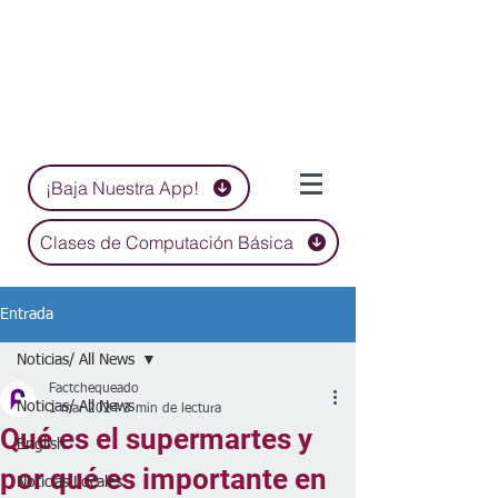
¡Baja Nuestra App!
Clases de Computación Básica
Entrada
Noticias/ All News
Factchequeado
Noticias/ All News
1 mar 2024
3 min de lectura
Qué es el supermartes y
English
por qué es importante en
Noticias Locales