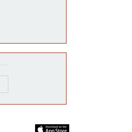
 es una auditoría post-
toral en Kansas y por qué
rta?
dia