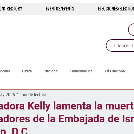
O/DIRECTORY
EVENTOS/EVENTS
ELECCIONES/ELECTIO
Clases d
Locales
Estatal
Nacional
Latinoamérica
Así Funciona...
ay 2025
1 min de lectura
s
Salud
Arte & Cultura
Deportes
COVID-19
Política
dora Kelly lamenta la muert
adores de la Embajada de Isr
Escuelas
Calles
Desamparados
Carreteras
Comunida
n, D.C.