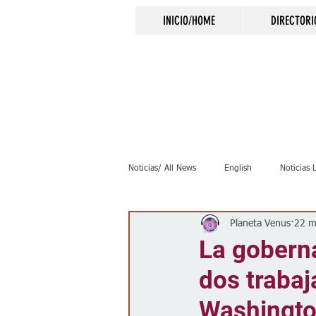
INICIO/HOME
DIRECTORI
Noticias/ All News
English
Noticias 
Planeta Venus
22 m
Inmigración
Crimen
Negocio
La goberna
dos trabaj
Elecciones
Clima
Vivienda
Washingto