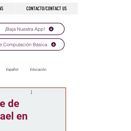
NS
CONTACTO/CONTACT US
¡Baja Nuestra App!
e Computación Básica
Español
Educación
Tecnología
Economía
e de
ael en
d
Historias que inspiran