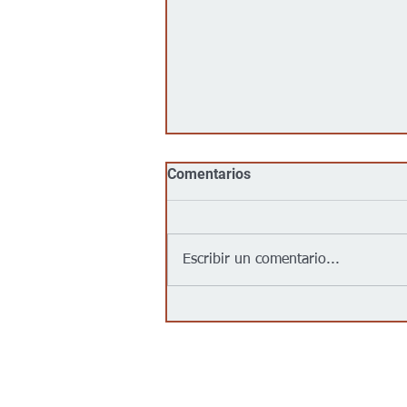
Comentarios
Escribir un comentario...
Goodwill llega al centro de
Wichita con su primera
tienda urbana para impulsar
oportunidades laborales y
programas comunitarios
Contáctanos/Contact us