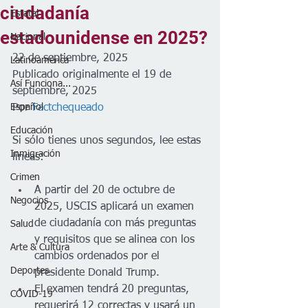
ciudadanía
Estatal
estadounidense en 2025?
Nacional
22 de septiembre, 2025
Latinoamérica
Publicado originalmente el 19 de 
Así Funciona...
septiembre, 2025 
Español
Por 
Factchequeado
Educación
Si sólo tienes unos segundos, lee estas 
Inmigración
líneas:
Crimen
A partir del 20 de octubre de 
Negocios
2025, USCIS aplicará un examen 
de ciudadanía con más preguntas 
Salud
y requisitos que se alinea con los 
Arte & Cultura
cambios ordenados por el 
Deportes
presidente Donald Trump.
El examen tendrá 20 preguntas, 
COVID-19
requerirá 12 correctas y usará un 