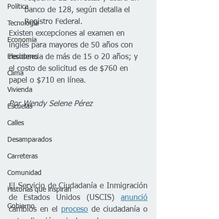
Política
banco de 128, según detalla el 
Registro Federal.
Tecnología
Existen excepciones al examen en 
Economía
inglés para mayores de 50 años con 
Elecciones
residencia de más de 15 o 20 años; y 
el costo de solicitud es de $760 en 
Clima
papel o $710 en línea.
Vivienda
Por Wendy Selene Pérez
Escuelas
Calles
Desamparados
Carreteras
Comunidad
El Servicio de Ciudadanía e Inmigración 
Historias que inspiran
de Estados Unidos (USCIS) 
anunció
Gobierno
cambios en el 
proceso
 de ciudadanía o 