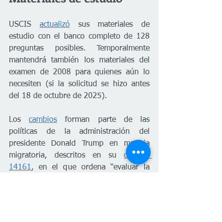
USCIS 
actualizó
 sus materiales de 
estudio con el banco completo de 128 
preguntas posibles. Temporalmente 
mantendrá también los materiales del 
examen de 2008 para quienes aún lo 
necesiten (si la solicitud se hizo antes 
del 18 de octubre de 2025). 
Los 
cambios
 forman parte de las 
políticas de la administración del 
presidente Donald Trump en materia 
migratoria, descritos en su 
decreto 
14161
, en el que ordena “evaluar la 
idoneidad de los programas diseñados 
para garantizar la correcta asimilación 
de los inmigrantes legales en los 
Estados Unidos y recomendar cualquier 