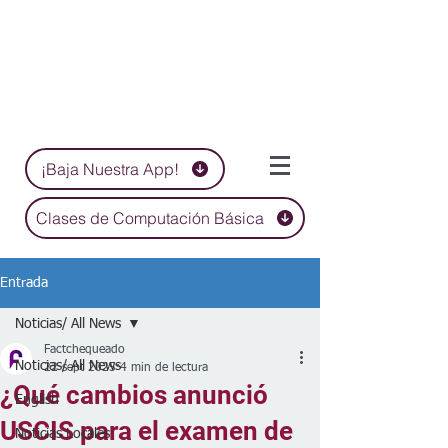
¡Baja Nuestra App!
Clases de Computación Básica
Entrada
Noticias/ All News
Factchequeado
Noticias/ All News
22 sept 2025
4 min de lectura
¿Qué cambios anunció
English
USCIS para el examen de
Noticias Locales