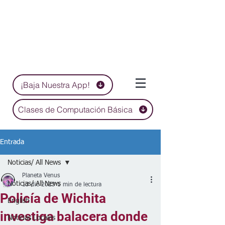
¡Baja Nuestra App!
Clases de Computación Básica
Entrada
Noticias/ All News
Planeta Venus
Noticias/ All News
13 dic 2023
1 min de lectura
Policía de Wichita
English
investiga balacera donde
Noticias Locales