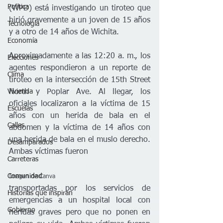
Política
(WPD) está investigando un tiroteo que 
hirió gravemente a un joven de 15 años 
Tecnología
y a otro de 14 años de Wichita. 
Economía
Aproximadamente a las 12:20 a. m., los 
Elecciones
agentes respondieron a un reporte de 
Clima
tiroteo en la intersección de 15th Street 
Vivienda
North y Poplar Ave. Al llegar, los 
oficiales localizaron a la víctima de 15 
Escuelas
años con un herida de bala en el 
Calles
abdomen y la víctima de 14 años con 
una herida de bala en el muslo derecho. 
Desamparados
Ambas víctimas fueron 
Carreteras
Comunidad
Imagen de Canva
transportadas por los servicios de 
Historias que inspiran
emergencias a un hospital local con 
Gobierno
heridas graves pero que no ponen en 