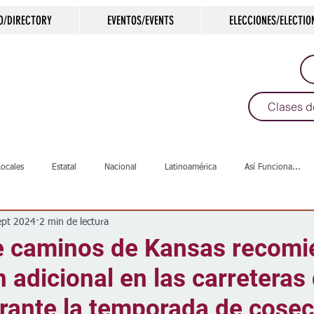
O/DIRECTORY
EVENTOS/EVENTS
ELECCIONES/ELECTIO
Clases d
Locales
Estatal
Nacional
Latinoamérica
Así Funciona...
ept 2024
2 min de lectura
s
Salud
Arte & Cultura
Deportes
COVID-19
Política
de caminos de Kansas recom
 adicional en las carreteras
Escuelas
Calles
Desamparados
Carreteras
Comunida
rante la temporada de cose