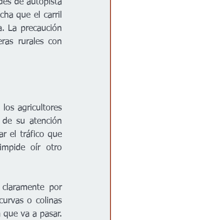
des de autopista 
a que el carril 
. La precaución 
ras rurales con 
os agricultores 
de su atención 
r el tráfico que 
mpide oír otro 
claramente por 
urvas o colinas 
que va a pasar. 