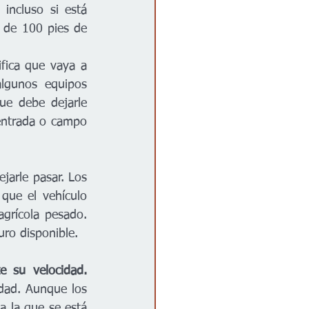
ncluso si está 
 de 100 pies de 
fica que vaya a 
lgunos equipos 
ue debe dejarle 
entrada o campo 
arle pasar. Los 
ue el vehículo 
grícola pesado. 
uro disponible.
Vea el emblema de vehículo lento como una advertencia para que ajuste su velocidad. 
dad. Aunque los 
a la que se está 