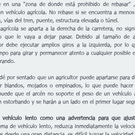
 en una "zona de donde está prohibido de rebasar" , i
n vehículo agrícola. No rebase si se encuentra a menos
n, vías del tren, puente, estructura elevada o túnel.
grícola se aparta a la derecha de la carretera, no signi
 o que le vaya a dejar pasar. Debido al tamaño de a
ltor debe ejecutar amplios giros a la izquierda, por lo q
po para girar y permanecer atento a cualquier posible 
irando.
dé por sentado que un agricultor puede apartarse para dej
r blandos, mojados o empinados, lo que puede hacer q
puede que el arcén no soporte el peso de un vehículo a
n estorbando y se harán a un lado en el primer lugar seg
ma de vehículo lento, reduzca inmediatamente la veloci
 desde una gran distancia, es difícil juzgar la velocidad 