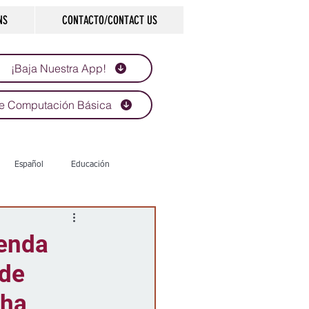
NS
CONTACTO/CONTACT US
¡Baja Nuestra App!
e Computación Básica
Español
Educación
Tecnología
Economía
ienda
 de
d
Historias que inspiran
cha