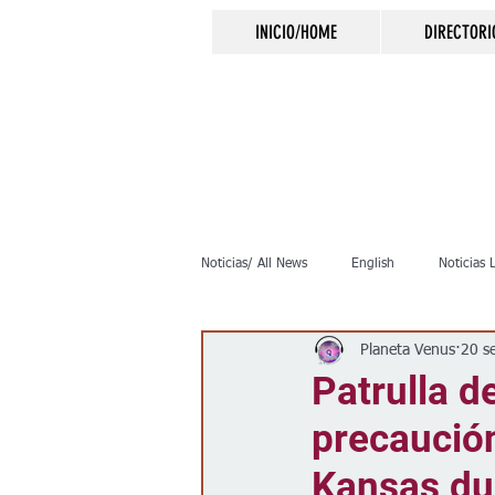
INICIO/HOME
DIRECTORI
Noticias/ All News
English
Noticias 
Planeta Venus
20 s
Inmigración
Crimen
Negocio
Patrulla 
precaución
Elecciones
Clima
Vivienda
Kansas du