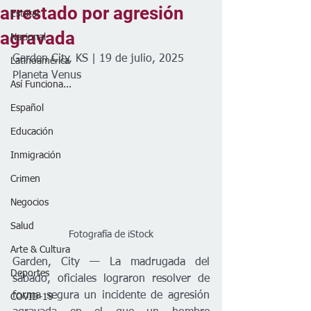
arrestado por agresión
Estatal
agravada
Nacional
Garden City, KS | 19 de julio, 2025
Latinoamérica
Planeta Venus
Así Funciona...
Español
Educación
Inmigración
Crimen
Negocios
Salud
Fotografía de iStock
Arte & Cultura
Garden, City — La madrugada del 
Deportes
sábado, oficiales lograron resolver de 
forma segura un incidente de agresión 
COVID-19