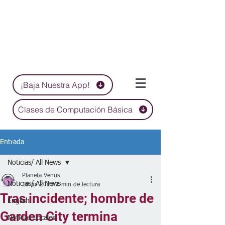
¡Baja Nuestra App!
Clases de Computación Básica
Entrada
Noticias/ All News
Planeta Venus
Noticias/ All News
19 jul 2025
1 min de lectura
Tras incidente; hombre de
English
Garden City termina
Noticias Locales