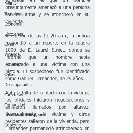
agravada en el que un hombre 
Política
presuntamente amenazó a una persona 
Tecnología
con un arma y se atrincheró en su 
vivienda.
Economía
Elecciones
Alrededor de las 12:20 a.m., la policía 
respondió a un reporte en la cuadra 
Clima
1800 de E. Laurel Street, donde se 
Vivienda
informó que un hombre había 
amenazado a una víctima con una 
Escuelas
pistola. El sospechoso fue identificado 
Calles
como Gabriel Hernández, de 29 años.
Desamparados
Ante la falta de contacto con la víctima, 
Carreteras
los oficiales iniciaron negociaciones y 
Comunidad
emitieron llamados por altavoz. 
Eventualmente, la víctima y otros 
Historias que inspiran
residentes salieron de la vivienda, pero 
Gobierno
Hernández permaneció atrincherado en 