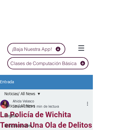
¡Baja Nuestra App!
Clases de Computación Básica
Entrada
Noticias/ All News
Ahida Velasco
Noticias/ All News
13 abr 2023
1 min de lectura
La Policía de Wichita
English
Termina Una Ola de Delitos
Noticias Locales