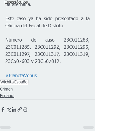
Espectáculos
parafernalia.
Este caso ya ha sido presentado a la 
Oficina del Fiscal de Distrito.
Número de caso 23C011283, 
23C011285, 23C011292, 23C011295, 
23C011297, 23C011317, 23C011319, 
23C507603 y 23C507812.
#PlanetaVenus
Wichita
Español
Crimen
Español