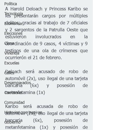
Política
A Harold Deloach y Princess Karibo se 
Tecnología
les presentarán cargos por múltiples 
delitos, gracias al trabajo de 7 oficiales 
Economía
y 2 sargentos de la Patrulla Oeste que 
Elecciones
estuvieron involucrados en la 
Clima
coordinación de 9 casos, 4 víctimas y 9 
testigos de una ola de crímenes que 
Vivienda
ocurrierón el 21 de febrero.
Escuelas
Deloach será acusado de robo de 
Calles
automóvil (2x), uso ilegal de una tarjeta 
Desamparados
bancaria (6x) y posesión de 
metanfetamina (1x)
Carreteras
Comunidad
Karibo será acusada de robo de 
Historias que inspiran
automóvil (2x), uso ilegal de una tarjeta 
bancaria (6x), posesión de 
Gobierno
metanfetamina (1x) y posesión de 