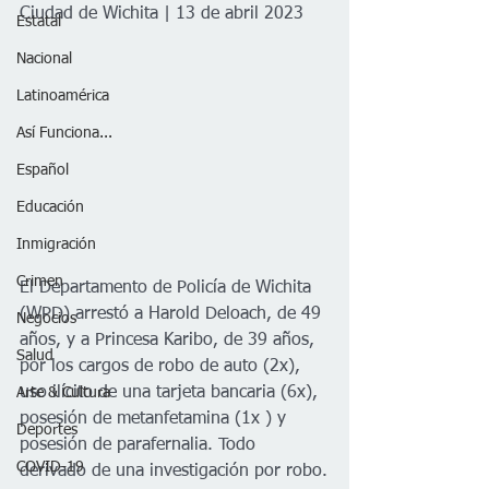
Ciudad de Wichita | 13 de abril 2023
Estatal
Nacional
Latinoamérica
Así Funciona...
Español
Educación
Inmigración
Crimen
El Departamento de Policía de Wichita 
(WPD) arrestó a Harold Deloach, de 49 
Negocios
años, y a Princesa Karibo, de 39 años, 
Salud
por los cargos de robo de auto (2x), 
uso ilícito de una tarjeta bancaria (6x), 
Arte & Cultura
posesión de metanfetamina (1x ) y 
Deportes
posesión de parafernalia. Todo 
COVID-19
derivado de una investigación por robo.