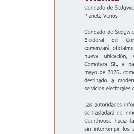
Condado de Sedgwic
Gobierno
Espectáculos
Planeta Venus
Condado de Sedgwick
Electoral del Co
comenzará oficialme
nueva ubicación, 
Comotara St., a pa
mayo de 2026, como
destinado a moderni
servicios electorales
Las autoridades info
se trasladará de inme
Courthouse hacia la
sin interrumpir los s