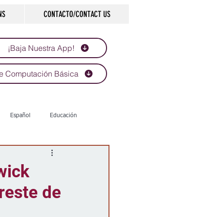
NS
CONTACTO/CONTACT US
¡Baja Nuestra App!
e Computación Básica
Español
Educación
Tecnología
Economía
wick
reste de
d
Historias que inspiran