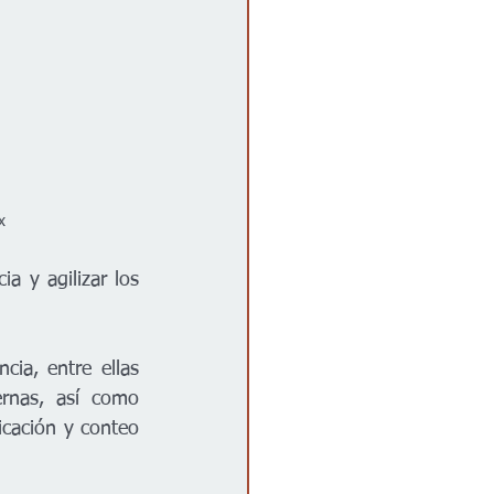
x
a y agilizar los 
ia, entre ellas 
rnas, así como 
icación y conteo 