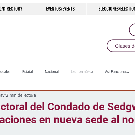
O/DIRECTORY
EVENTOS/EVENTS
ELECCIONES/ELECTIO
Clases d
Locales
Estatal
Nacional
Latinoamérica
Así Funciona...
ay
2 min de lectura
s
Salud
Arte & Cultura
Deportes
COVID-19
Política
ectoral del Condado de Sedg
raciones en nueva sede al no
Escuelas
Calles
Desamparados
Carreteras
Comunida