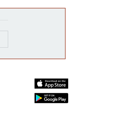
ampaña 'vota no' declara
oria, rechazando la
enda constitucional por
mplio margen
dia