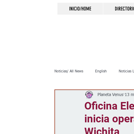
INICIO/HOME
DIRECTORI
Noticias/ All News
English
Noticias 
Planeta Venus
13 m
Inmigración
Crimen
Negocio
Oficina El
inicia ope
Elecciones
Clima
Vivienda
Wichita