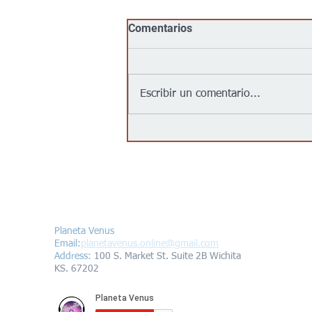
Comentarios
Escribir un comentario...
No, Walmart, Target, Kroger,
Food 4 Less y Costco no
tienen un acuerdo para
“entregar inmigrantes” a
partir del 1 de agosto de
Contáctanos/Contact us
2026, como afirma un video
viral
Planeta Venus
Email:
planetavenus.online
@gmail.com
Address
:
100 S. Market St. Suite 2B Wichita
KS. 67202