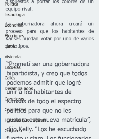
dispuestos a portar los colores de un 
Política
equipo rival. 
Tecnología
La gobernadora ahora creará un 
Economía
proceso para que los habitantes de 
Elecciones
Kansas puedan votar por uno de varios 
prototipos. 
Clima
Vivienda
“Prometí ser una gobernadora 
Escuelas
bipartidista, y creo que todos 
Calles
podemos admitir que logré 
Desamparados
unir a los habitantes de 
Carreteras
Kansas de todo el espectro 
Comunidad
político para que no les 
gustara esta nueva matrícula”, 
Historias que inspiran
dijo Kelly. “Los he escuchado 
Gobierno
fuerte y claro. Los funcionarios 