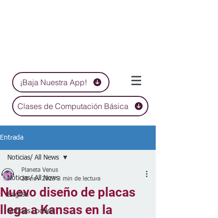
¡Baja Nuestra App!
Clases de Computación Básica
Entrada
Noticias/ All News
Planeta Venus
Noticias/ All News
28 nov 2023
3 min de lectura
Nuevo diseño de placas
English
llega a Kansas en la
Noticias Locales