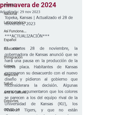
primavera de 2024
Estatal
Actualizado:
29 nov 2023
Nacional
Topeka, Kansas | Actualizado el 28 de 
Latinoamérica
noviembre, 2023
Así Funciona...
***ACTUALIZACIÓN***
Español
El martes 28 de noviembre, la 
Educación
gobernadora de Kansas anunció que se 
Inmigración
hará una pausa en la producción de la 
Crimen
nueva placa. Habitantes de Kansas 
expresaron su desacuerdo con el nuevo 
Negocios
diseño y pidieron al gobierno que 
Salud
reconsiderara la decisión. Algunas 
personas argumentaron que los colores 
Arte & Cultura
se parecen a los del equipo rival de la 
Deportes
Universidad de Kansas (KU), los 
COVID-19
Missouri Tigers, y que no están 