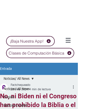
¡Baja Nuestra App!
Clases de Computación Básica
Entrada
Noticias/ All News
Factchequeado
Noticias/ All News
23 may 2024
4 min de lectura
No, ni Biden ni el Congreso
English
han prohibido la Biblia o el
Noticias Locales