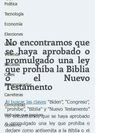
Política
Tecnología
Economía
Elecciones
No encontramos que 
Clima
se haya aprobado o 
Vivienda
promulgado una ley 
que prohíba la Biblia 
Escuelas
o el Nuevo 
Calles
Testamento
Desamparados
Carreteras
Al buscar las claves
 “Biden”, “Congreso”, 
Comunidad
“prohíbe”, “Biblia” y “Nuevo Testamento” 
Historias que inspiran
no encontramos que se haya aprobado 
o promulgado una ley que prohíba o 
Gobierno
declare como antisemita a la Biblia o el 