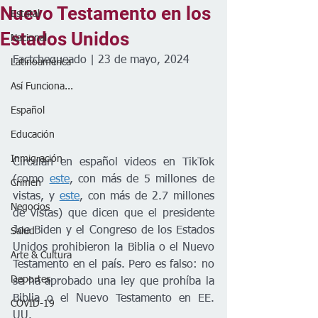
Nuevo Testamento en los
Estatal
Estados Unidos
Nacional
Factchequeado | 23 de mayo, 2024
Latinoamérica
Así Funciona...
Español
Educación
Inmigración
Circulan en español videos en TikTok 
(como 
este
, con más de 5 millones de 
Crimen
vistas, y 
este
, con más de 2.7 millones 
Negocios
de vistas) que dicen que el presidente 
Joe Biden y el Congreso de los Estados 
Salud
Unidos prohibieron la Biblia o el Nuevo 
Arte & Cultura
Testamento en el país. Pero es falso: no 
Deportes
se ha aprobado una ley que prohíba la 
Biblia o el Nuevo Testamento en EE. 
COVID-19
UU.