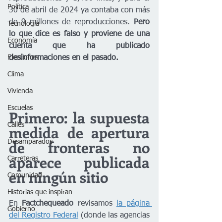
Política
30 de abril de 2024 ya contaba con más 
de 9 millones de reproducciones. 
Pero 
Tecnología
lo que dice es falso y proviene de una 
Economía
cuenta que ha publicado 
desinformaciones en el pasado.
Elecciones
Clima
Vivienda
Escuelas
Primero: la supuesta 
Calles
medida de apertura 
de fronteras no 
Desamparados
aparece publicada 
Carreteras
en ningún sitio
Comunidad
Historias que inspiran
En 
Factchequeado 
revisamos 
la página 
Gobierno
del Registro Federal
 (donde las agencias 