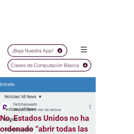
¡Baja Nuestra App!
Clases de Computación Básica
Entrada
Noticias/ All News
Factchequeado
Noticias/ All News
30 abr 2024
3 min de lectura
No, Estados Unidos no ha
English
ordenado “abrir todas las
Noticias Locales