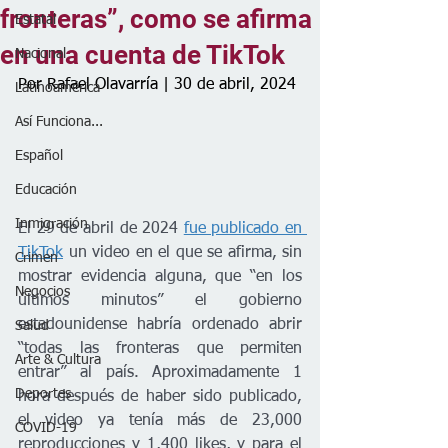
fronteras”, como se afirma
Estatal
en una cuenta de TikTok
Nacional
Por Rafael Olavarría | 30 de abril, 2024
Latinoamérica
Así Funciona...
Español
Educación
Inmigración
El 29 de abril de 2024 
fue publicado en 
TikTok
 un video en el que se afirma, sin 
Crimen
mostrar evidencia alguna, que “en los 
Negocios
últimos minutos” el gobierno 
estadounidense habría ordenado abrir 
Salud
“todas las fronteras que permiten 
Arte & Cultura
entrar” al país. Aproximadamente 1 
Deportes
hora después de haber sido publicado, 
el video ya tenía más de 23,000 
COVID-19
reproducciones y 1,400 likes, y para el 