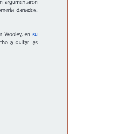
n argumentaron 
omería dañados. 
iam Wooley, en 
su 
ho a quitar las 