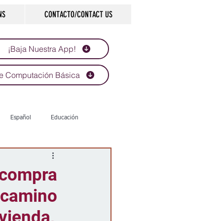
NS
CONTACTO/CONTACT US
¡Baja Nuestra App!
e Computación Básica
Español
Educación
Tecnología
Economía
a compra
 camino
d
Historias que inspiran
ivienda,