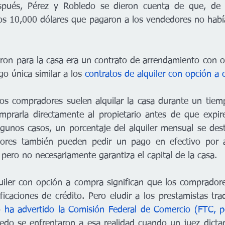
spués, Pérez y Robledo se dieron cuenta de que, de 
os 10,000 dólares que pagaron a los vendedores no habí
aron para la casa era un contrato de arrendamiento con o
o única similar a los 
contratos de alquiler con opción a
los compradores suelen alquilar la casa durante un tiem
prarla directamente al propietario antes de que expire
gunos casos, un porcentaje del alquiler mensual se desti
ores también pueden pedir un pago en efectivo por a
, pero no necesariamente garantiza el capital de la casa.
uiler con opción a compra significan que los compradore
ficaciones de crédito. Pero eludir a los prestamistas tra
o 
ha advertido la Comisión Federal de Comercio (FTC, po
ledo se enfrentaron a esa realidad cuando un juez dicta