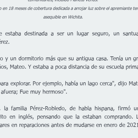
comunitarios, incluido Planeta Venus.
 en 18 meses de cobertura dedicada a arrojar luz sobre el apremiante tem
asequible en Wichita.
e estaba destinada a ser un lugar seguro, un santuar
rez.
o y un dormitorio más que su antigua casa. Tenía un gra
os, Mateo. Y estaba a poca distancia de su escuela prima
ara explorar. Por ejemplo, había un lago cerca", dijo Mat
e afuera; Fue muy hermoso".
la familia Pérez-Robledo, de habla hispana, firmó un
crito en inglés, pensando que la estaban comprando. La
lares en reparaciones antes de mudarse en enero de 202