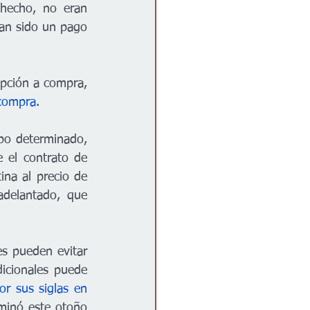
hecho, no eran 
an sido un pago 
pción a compra, 
 compra
.
po determinado, 
 el contrato de 
na al precio de 
delantado, que 
s pueden evitar 
dicionales puede 
r sus siglas en 
minó este otoño 