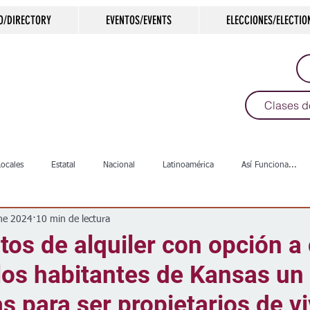
O/DIRECTORY
EVENTOS/EVENTS
ELECCIONES/ELECTIO
Clases d
Locales
Estatal
Nacional
Latinoamérica
Así Funciona...
ne 2024
10 min de lectura
s
Salud
Arte & Cultura
Deportes
COVID-19
Política
tos de alquiler con opción 
los habitantes de Kansas un
Escuelas
Calles
Desamparados
Carreteras
Comunida
as para ser propietarios de v