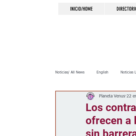
INICIO/HOME
DIRECTORI
Noticias/ All News
English
Noticias 
Planeta Venus
22 e
Inmigración
Crimen
Negocio
Los contra
ofrecen a 
Elecciones
Clima
Vivienda
sin barrer