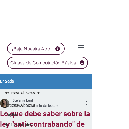
¡Baja Nuestra App!
Clases de Computación Básica
Entrada
Noticias/ All News
Stefania Lugli
Noticias/ All News
28 abr 2023
6 min de lectura
Lo que debe saber sobre la
English
ley "anti-contrabando" de
Noticias Locales