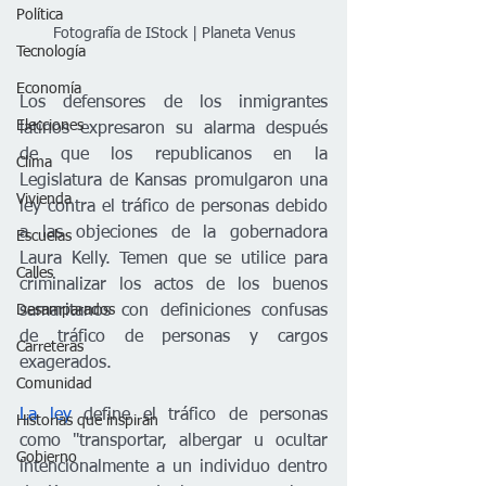
Política
Fotografía de IStock | Planeta Venus
Tecnología
Economía
Los defensores de los inmigrantes 
Elecciones
latinos expresaron su alarma después 
de que los republicanos en la 
Clima
Legislatura de Kansas promulgaron una 
Vivienda
ley contra el tráfico de personas debido 
a las objeciones de la gobernadora 
Escuelas
Laura Kelly. Temen que se utilice para 
Calles
criminalizar los actos de los buenos 
Desamparados
samaritanos con definiciones confusas 
de tráfico de personas y cargos 
Carreteras
exagerados.
Comunidad
La ley
 define el tráfico de personas 
Historias que inspiran
como "transportar, albergar u ocultar 
Gobierno
intencionalmente a un individuo dentro 