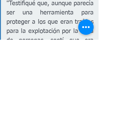
"Testifiqué que, aunque parecía 
ser una herramienta para 
proteger a los que eran traídos 
para la explotación por la trata 
de personas, sentí que era 
perjudicial y dirigido a una 
comunidad específica", dijo. 
"Pero, tenía ese componente de trata de 
personas, y estamos teniendo un 
problema de trata de personas. Wichita 
es uno de los centros de esto. Cuando 
ven eso, es por eso por lo que es 
compatible. El lenguaje en el proyecto 
de ley es bastante amplio y no creo que 
realmente entendieran el impacto que 
tendría en los ciudadanos comunes". 