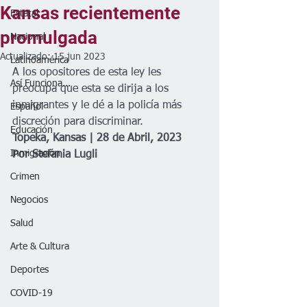
Kansas recientemente
Estatal
promulgada
Nacional
Actualizado:
15 jun 2023
Latinoamérica
A los opositores de esta ley les 
Así Funciona...
preocupa que esta se dirija a los 
inmigrantes y le dé a la policía más 
Español
discreción para discriminar.
Educación
Topeka, Kansas | 28 de Abril, 2023  
Inmigración
Por Stefania Lugli
Crimen
Negocios
Salud
Arte & Cultura
Deportes
COVID-19