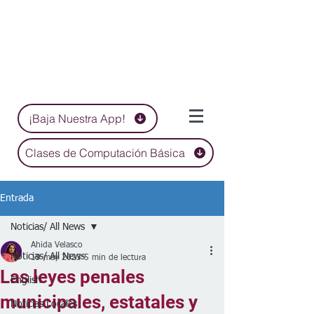
¡Baja Nuestra App!
Clases de Computación Básica
Entrada
Noticias/ All News
Ahida Velasco
Noticias/ All News
19 may 2023
5 min de lectura
Las leyes penales
English
municipales, estatales y
Noticias Locales