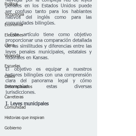
Navegar por la compleja red de leyes 
Política
penales en los Estados Unidos puede 
ser confuso tanto para los hablantes 
Tecnología
nativos del inglés como para las 
comunidades bilingües.
Economía
 Este artículo tiene como objetivo 
Elecciones
proporcionar una comparación detallada 
Clima
de las similitudes y diferencias entre las 
leyes penales municipales, estatales y 
Vivienda
federales en Kansas.
Escuelas
El objetivo es equipar a nuestros 
lectores bilingües con una comprensión 
Calles
clara del panorama legal y cómo 
interactúan estas diversas 
Desamparados
jurisdicciones.
Carreteras
I. Leyes municipales
Comunidad
Historias que inspiran
Gobierno