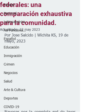
federales: una
Estatal
comparación exhaustiva
Nacional
para la comunidad.
Latinoamérica
Actualizado:
23 may 2023
Así Funciona...
Por Jose Salcido | Wichita KS, 19 de 
Español
mayo, 2023
Educación
Inmigración
Crimen
Negocios
Salud
Arte & Cultura
Deportes
COVID-19