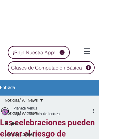
¡Baja Nuestra App!
Clases de Computación Básica
Entrada
Noticias/ All News
Planeta Venus
Noticias/ All News
3 jul 2025
2 min de lectura
Las celebraciones pueden
English
elevar el riesgo de
Noticias Locales