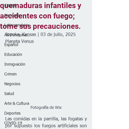
quemaduras infantiles y
Estatal
accidentes con fuego;
Nacional
tome sus precauciones.
Latinoamérica
Topeka, Kansas | 03 de julio, 2025
Así Funciona...
Planeta Venus
Español
Educación
Inmigración
Crimen
Negocios
Salud
Arte & Cultura
Fotografía de Wix
Deportes
Las comidas en la parrilla, las fogatas y 
COVID-19
por supuesto los fuegos artificiales son 