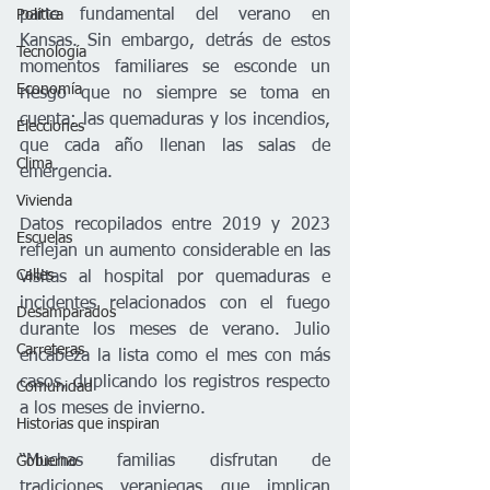
parte fundamental del verano en 
Política
Kansas. Sin embargo, detrás de estos 
Tecnología
momentos familiares se esconde un 
Economía
riesgo que no siempre se toma en 
cuenta: las quemaduras y los incendios, 
Elecciones
que cada año llenan las salas de 
Clima
emergencia.
Vivienda
Datos recopilados entre 2019 y 2023 
Escuelas
reflejan un aumento considerable en las 
Calles
visitas al hospital por quemaduras e 
incidentes relacionados con el fuego 
Desamparados
durante los meses de verano. Julio 
Carreteras
encabeza la lista como el mes con más 
casos, duplicando los registros respecto 
Comunidad
a los meses de invierno.
Historias que inspiran
“Muchas familias disfrutan de 
Gobierno
tradiciones veraniegas que implican 