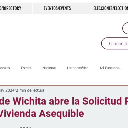
O/DIRECTORY
EVENTOS/EVENTS
ELECCIONES/ELECTIO
Clases d
Locales
Estatal
Nacional
Latinoamérica
Así Funciona...
ay 2024
2 min de lectura
s
Salud
Arte & Cultura
Deportes
COVID-19
Política
de Wichita abre la Solicitud 
Vivienda Asequible
Escuelas
Calles
Desamparados
Carreteras
Comunida