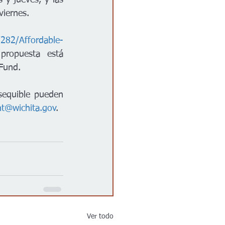
y jueves, y las 
iernes.  
282/Affordable-
propuesta está 
Fund.  
sequible pueden 
t@wichita.gov
.
Ver todo