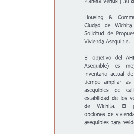
Planeta Venus | 30 
Gobierno
Espectáculos
Housing & Commun
Ciudad de Wichita 
Solicitud de Propue
Vivienda Asequible.  
El objetivo del AH
Asequible) es mej
inventario actual d
tiempo ampliar las 
asequibles de cal
estabilidad de los v
de Wichita. El pr
opciones de vivienda
asequibles para resid