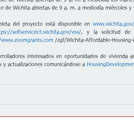
ste de Wichita abiertas de 9 a. m. a mediodía los martes 
e de Wichita abiertas de 9 a. m. a mediodía miércoles y v
leta del proyecto está disponible en 
www.wichita.gov/
tps://selfserviceict.wichita.gov/vss/
, y la solicitud de 
//www.zoomgrants.com
 /zgf/Wichita-Affordable-Housing-
rolladores interesados ​​en oportunidades de vivienda a
nes y actualizaciones comunicándose a 
HousingDevelopmen