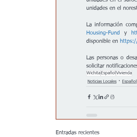
unidades en el suroe
unidades en el norest
La información comp
Housing-Fund
 y 
ht
disponible en 
https:
Las personas o desar
solicitar notificacio
Wichita
Español
Vivienda
Noticias Locales
Español
Entradas recientes