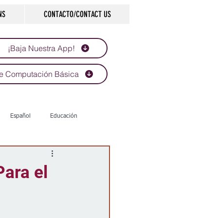
NS
CONTACTO/CONTACT US
¡Baja Nuestra App!
e Computación Básica
Español
Educación
Tecnología
Economía
Para el
d
Historias que inspiran