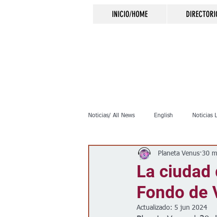
INICIO/HOME
DIRECTORI
Noticias/ All News
English
Noticias 
Planeta Venus
30 m
Inmigración
Crimen
Negocio
La ciudad 
Fondo de 
Elecciones
Clima
Vivienda
Actualizado:
5 jun 2024