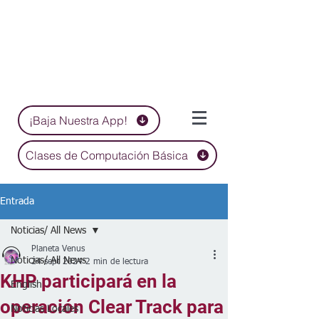
¡Baja Nuestra App!
Clases de Computación Básica
Entrada
Noticias/ All News
Planeta Venus
Noticias/ All News
24 sept 2024
2 min de lectura
KHP participará en la
English
operación Clear Track para
Noticias Locales