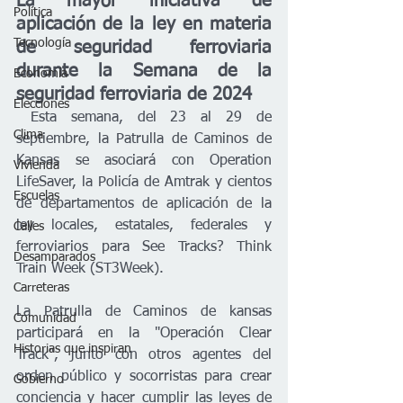
La mayor iniciativa de 
Política
aplicación de la ley en materia 
Tecnología
de seguridad ferroviaria 
durante la Semana de la 
Economía
seguridad ferroviaria de 2024
Elecciones
 Esta semana, del 23 al 29 de 
Clima
septiembre, la Patrulla de Caminos de 
Kansas se asociará con Operation 
Vivienda
LifeSaver, la Policía de Amtrak y cientos 
Escuelas
de departamentos de aplicación de la 
ley locales, estatales, federales y 
Calles
ferroviarios para
 See Tracks? Think 
Desamparados
Train Week (
ST3Week
). 
Carreteras
La Patrulla de Caminos de kansas 
Comunidad
participará en la "Operación Clear 
Historias que inspiran
Track", junto con otros agentes del 
orden público y socorristas para crear 
Gobierno
conciencia y hacer cumplir las leyes de 