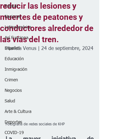
reducir las lesiones y
Estatal
muertes de peatones y
Nacional
conductores alrededor de
Latinoamérica
las vías del tren.
Así Funciona...
Español
Planeta Venus | 24 de septiembre, 2024
Educación
Inmigración
Crimen
Negocios
Salud
Arte & Cultura
Deportes
Fotografía de redes sociales de KHP
COVID-19