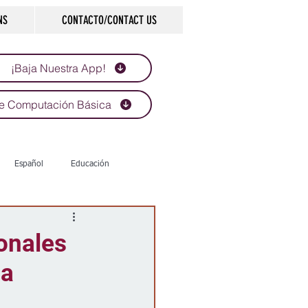
NS
CONTACTO/CONTACT US
¡Baja Nuestra App!
e Computación Básica
Español
Educación
Tecnología
Economía
onales
ia
d
Historias que inspiran