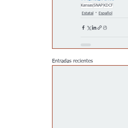
Kansas
SNAP
KDCF
Estatal
Español
Entradas recientes