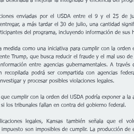
al destinada a mejorar la integridad y eficiencia del pro
iones enviadas por el USDA entre el 9 y el 25 de juli
ntregar, a más tardar el 30 de julio, una cantidad signif
rticipantes del programa, incluyendo información de sus 
ta medida como una iniciativa para cumplir con la orden e
dente Trump, que busca reducir el fraude y el mal uso de 
 información entre agencias gubernamentales. A través 
n recopilada podrá ser compartida con agencias federal
investigar y procesar posibles violaciones legales.
que cumplir con la orden del USDA podría exponer a la ag
si los tribunales fallan en contra del gobierno federal.
icaciones legales, Kansas también señala que el vo
zo impuesto son imposibles de cumplir. La producción de e