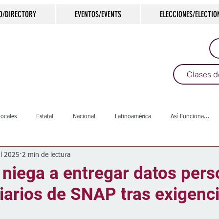
O/DIRECTORY
EVENTOS/EVENTS
ELECCIONES/ELECTIO
Clases d
Locales
Estatal
Nacional
Latinoamérica
Así Funciona...
ul 2025
2 min de lectura
s
Salud
Arte & Cultura
Deportes
COVID-19
Política
niega a entregar datos pers
iarios de SNAP tras exigenc
Escuelas
Calles
Desamparados
Carreteras
Comunida