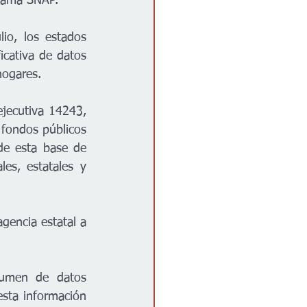
grama SNAP. 
o, los estados 
icativa de datos 
hogares.
jecutiva 14243, 
fondos públicos 
de esta base de 
es, estatales y 
encia estatal a 
lumen de datos 
sta información 