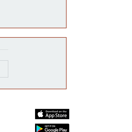
ampaña 'vota no' declara
oria, rechazando la
enda constitucional por
mplio margen
dia