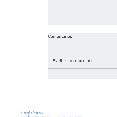
Comentarios
Escribir un comentario...
No, Walmart, Target, Kroger,
Food 4 Less y Costco no
tienen un acuerdo para
“entregar inmigrantes” a
partir del 1 de agosto de
Contáctanos/Contact us
2026, como afirma un video
viral
Planeta Venus