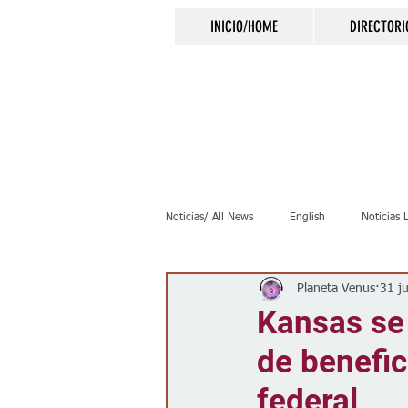
INICIO/HOME
DIRECTORI
Noticias/ All News
English
Noticias 
Planeta Venus
31 j
Inmigración
Crimen
Negocio
Kansas se 
de benefic
Elecciones
Clima
Vivienda
federal