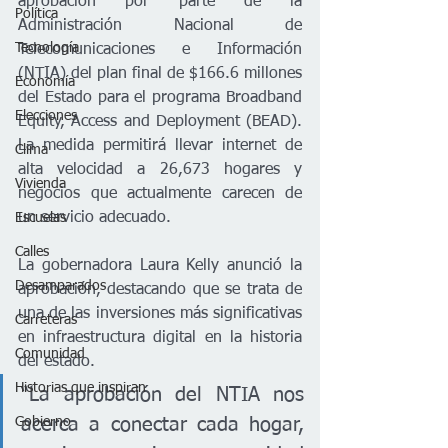
aprobación por parte de la 
Política
Administración Nacional de 
Tecnología
Telecomunicaciones e Información 
(NTIA) del plan final de $166.6 millones 
Economía
del Estado para el programa Broadband 
Elecciones
Equity, Access and Deployment (BEAD). 
La medida permitirá llevar internet de 
Clima
alta velocidad a 26,673 hogares y 
Vivienda
negocios que actualmente carecen de 
un servicio adecuado.
Escuelas
Calles
La gobernadora Laura Kelly anunció la 
Desamparados
aprobación, destacando que se trata de 
una de las inversiones más significativas 
Carreteras
en infraestructura digital en la historia 
Comunidad
del estado.
Historias que inspiran
“La aprobación del NTIA nos 
acerca a conectar cada hogar, 
Gobierno