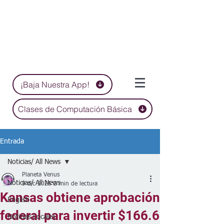
¡Baja Nuestra App!
Clases de Computación Básica
Entrada
Noticias/ All News
Planeta Venus
Noticias/ All News
9 dic 2025
2 min de lectura
Kansas obtiene aprobación
English
federal para invertir $166.6
Noticias Locales