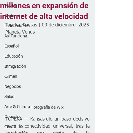
millones en expansión de
Estatal
internet de alta velocidad
Nacional
Topeka, Kansas | 09 de diciembre, 2025
Latinoamérica
Planeta Venus 
Así Funciona...
Español
Educación
Inmigración
Crimen
Negocios
Salud
Arte & Cultura
Fotografía de Wix
Deportes
TOPEKA — Kansas dio un paso decisivo 
hacia la conectividad universal, tras la 
COVID-19