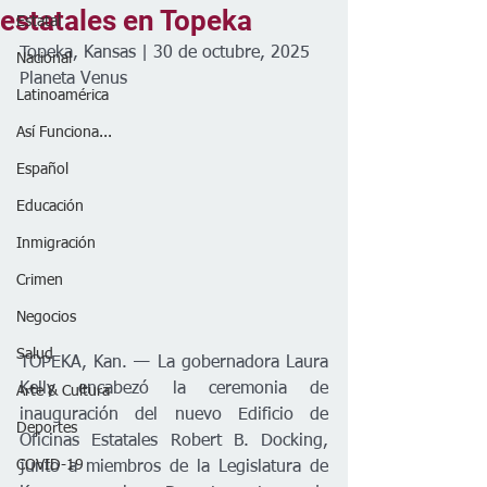
estatales en Topeka
Estatal
Topeka, Kansas | 30 de octubre, 2025
Nacional
Planeta Venus
Latinoamérica
Así Funciona...
Español
Educación
Inmigración
Crimen
Negocios
Salud
TOPEKA, Kan. — La gobernadora Laura 
Kelly encabezó la ceremonia de 
Arte & Cultura
inauguración del nuevo Edificio de 
Deportes
Oficinas Estatales Robert B. Docking, 
COVID-19
junto a miembros de la Legislatura de 