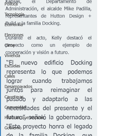
Kansas, el Departamento de 
Política
Administración, el alcalde Mike Padilla, 
Tecnología
representantes de Hutton Design + 
Build y la familia Docking.
Economía
Elecciones
Durante el acto, Kelly destacó el 
proyecto como un ejemplo de 
Clima
cooperación y visión a futuro.
Vivienda
“El nuevo edificio Docking 
Escuelas
representa lo que podemos 
Calles
lograr cuando trabajamos 
Desamparados
juntos para reimaginar el 
Carreteras
pasado y adaptarlo a las 
Comunidad
necesidades del presente y el 
futuro”, señaló la gobernadora. 
Historias que inspiran
“Este proyecto honra el legado 
Gobierno
de la familia Docking, que 