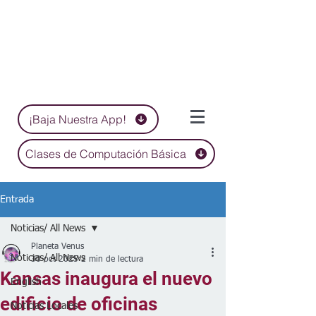
¡Baja Nuestra App!
Clases de Computación Básica
Entrada
Noticias/ All News
Planeta Venus
Noticias/ All News
30 oct 2025
2 min de lectura
Kansas inaugura el nuevo
English
edificio de oficinas
Noticias Locales