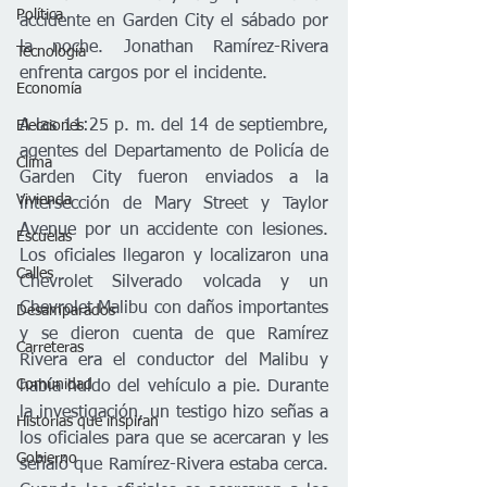
Política
accidente en Garden City el sábado por 
la noche. Jonathan Ramírez-Rivera 
Tecnología
enfrenta cargos por el incidente.   
Economía
A las 11:25 p. m. del 14 de septiembre, 
Elecciones
agentes del Departamento de Policía de 
Clima
Garden City fueron enviados a la 
Vivienda
intersección de Mary Street y Taylor 
Avenue por un accidente con lesiones. 
Escuelas
Los oficiales llegaron y localizaron una 
Calles
Chevrolet Silverado volcada y un 
Chevrolet Malibu con daños importantes 
Desamparados
y se dieron cuenta de que Ramírez 
Carreteras
Rivera era el conductor del Malibu y 
Comunidad
había huido del vehículo a pie. Durante 
la investigación, un testigo hizo señas a 
Historias que inspiran
los oficiales para que se acercaran y les 
Gobierno
señaló que Ramírez-Rivera estaba cerca. 