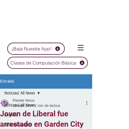
¡Baja Nuestra App!
Clases de Computación Básica
Entrada
Noticias/ All News
Planeta Venus
Noticias/ All News
16 sept 2024
2 min de lectura
Joven de Liberal fue
English
arrestado en Garden City
Noticias Locales