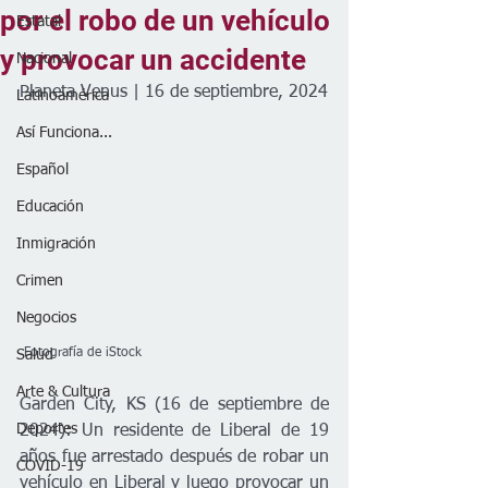
por el robo de un vehículo
Estatal
y provocar un accidente
Nacional
Planeta Venus | 16 de septiembre, 2024
Latinoamérica
Así Funciona...
Español
Educación
Inmigración
Crimen
Negocios
 Fotografía de iStock
Salud
Arte & Cultura
Garden City, KS (16 de septiembre de 
Deportes
2024): Un residente de Liberal de 19 
años fue arrestado después de robar un 
COVID-19
vehículo en Liberal y luego provocar un 