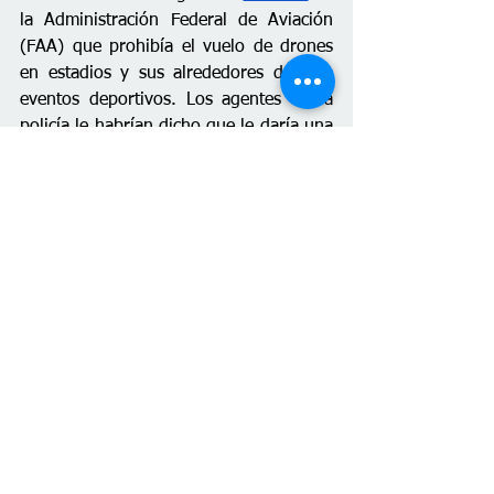
la Administración Federal de Aviación 
(FAA) que prohibía el vuelo de drones 
en estadios y sus alrededores durante 
eventos deportivos. Los agentes de la 
policía le habrían dicho que le daría una 
multa, pero posteriormente le 
preguntaron sobre su estatus migratorio 
y lo entregaron a ICE, según 
Human 
Rights Watch. 
También encontramos una 
publicación
 en la cuenta oficial en X del 
del Dodger Stadium, en Los Ángeles, 
California, en la que se informaba que 
agentes de ICE solicitaron permiso para 
ingresar a los estacionamientos del 
estadio el 19 de junio de 2025, cuando 
estaba programado un partido de 