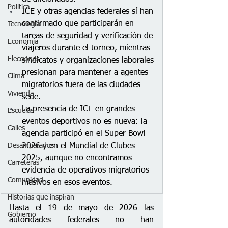
Política
ICE y otras agencias federales sí han 
confirmado que participarán en 
Tecnología
tareas de seguridad y verificación de 
Economía
viajeros durante el torneo, mientras 
Elecciones
sindicatos y organizaciones laborales 
presionan para mantener a agentes 
Clima
migratorios fuera de las ciudades 
Vivienda
sede.
La presencia de ICE en grandes 
Escuelas
eventos deportivos no es nueva: la 
Calles
agencia participó en el Super Bowl 
2026 y en el Mundial de Clubes 
Desamparados
2025, aunque no encontramos 
Carreteras
evidencia de operativos migratorios 
Comunidad
masivos en esos eventos.
Historias que inspiran
Hasta el 19 de mayo de 2026 las 
Gobierno
autoridades federales no han 