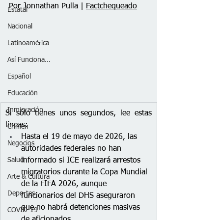
Por Jonnathan Pulla | 
Factchequeado
Estatal
Nacional
Latinoamérica
Así Funciona...
Español
Educación
Inmigración
Si sólo tienes unos segundos, lee estas 
líneas:
Crimen
Hasta el 19 de mayo de 2026, las 
Negocios
autoridades federales no han 
informado si ICE realizará arrestos 
Salud
migratorios durante la Copa Mundial 
Arte & Cultura
de la FIFA 2026, aunque 
Deportes
funcionarios del DHS aseguraron 
que no habrá detenciones masivas 
COVID-19
de aficionados.