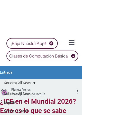
¡Baja Nuestra App!
Clases de Computación Básica
Entrada
Noticias/ All News
Planeta Venus
Noticias/ All News
25 may
6 min de lectura
¿ICE en el Mundial 2026?
English
Esto es lo que se sabe
Noticias Locales