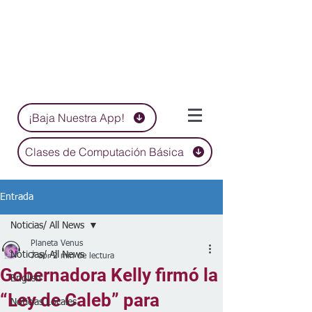
¡Baja Nuestra App!
Clases de Computación Básica
Entrada
Noticias/ All News
Planeta Venus
Noticias/ All News
7 abr
2 min de lectura
Gobernadora Kelly firmó la
English
“Ley de Caleb” para
Noticias Locales