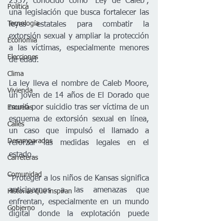
2537, conocido como “Ley de Caleb”, 
Política
una legislación que busca fortalecer las 
Tecnología
leyes estatales para combatir la 
extorsión sexual y ampliar la protección 
Economía
a las víctimas, especialmente menores 
Elecciones
de edad.
Clima
La ley lleva el nombre de Caleb Moore, 
Vivienda
un joven de 14 años de El Dorado que 
murió por suicidio tras ser víctima de un 
Escuelas
esquema de extorsión sexual en línea, 
Calles
un caso que impulsó el llamado a 
Desamparados
reforzar las medidas legales en el 
estado.
Carreteras
Comunidad
“Proteger a los niños de Kansas significa 
anticiparnos a las amenazas que 
Historias que inspiran
enfrentan, especialmente en un mundo 
Gobierno
digital donde la explotación puede 