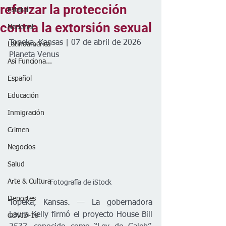
reforzar la protección
Estatal
contra la extorsión sexual
Nacional
Topeka, Kansas | 07 de abril de 2026
Latinoamérica
Planeta Venus
Así Funciona...
Español
Educación
Inmigración
Crimen
Negocios
Salud
Arte & Cultura
Fotografía de iStock
Deportes
Topeka, Kansas. — La gobernadora 
Laura Kelly firmó el proyecto House Bill 
COVID-19