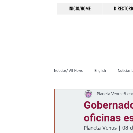
INICIO/HOME
DIRECTORI
Noticias/ All News
English
Noticias 
Planeta Venus
8 en
Inmigración
Crimen
Negocio
Gobernador
oficinas e
Elecciones
Clima
Vivienda
Planeta Venus | 08 