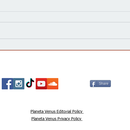
Trump intenta nuevamente
No, 
restringir la ciudadanía por
Food
nacimiento tras fallo de la
tien
Corte Suprema
“ent
Socializa Con Nosotros /
Our Social Me
part
2026
viral
Share
Planeta Venus Editorial Policy
Planeta Venus Privacy Policy