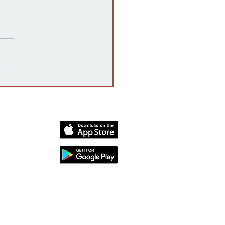
Walmart, Target, Kroger,
 4 Less y Costco no
en un acuerdo para
regar inmigrantes” a
dia
ir del 1 de agosto de
, como afirma un video