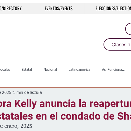
O/DIRECTORY
EVENTOS/EVENTS
ELECCIONES/ELECTIO
Clases d
Locales
Estatal
Nacional
Latinoamérica
Así Funciona...
e 2025
1 min de lectura
s
Salud
Arte & Cultura
Deportes
COVID-19
Política
a Kelly anuncia la reapertu
statales en el condado de S
Escuelas
Calles
Desamparados
Carreteras
Comunida
de enero, 2025