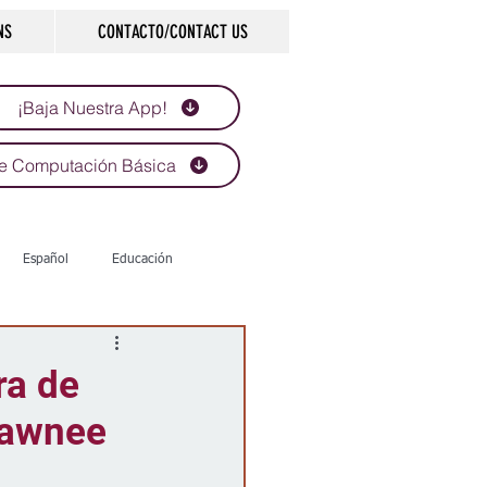
NS
CONTACTO/CONTACT US
¡Baja Nuestra App!
e Computación Básica
Español
Educación
Tecnología
Economía
ra de
hawnee
d
Historias que inspiran