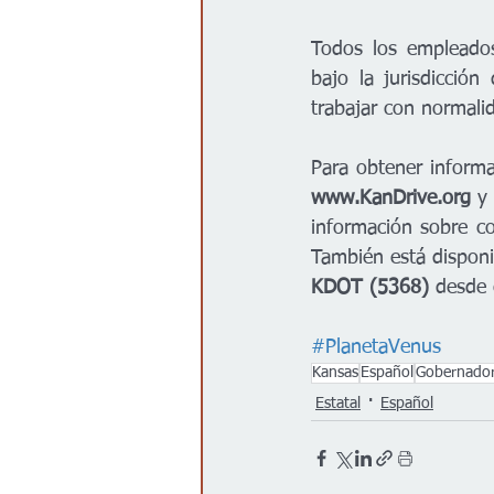
Todos los empleados
bajo la jurisdicció
trabajar con normali
www.KanDrive.org
 y
información sobre con
También está disponi
KDOT (5368)
 desde 
#PlanetaVenus
Kansas
Español
Gobernador
Estatal
Español