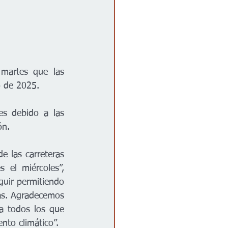
martes que las 
o de 2025. 
s debido a las 
ón.
 las carreteras 
el miércoles”, 
uir permitiendo 
ras. Agradecemos 
a todos los que 
nto climático”.