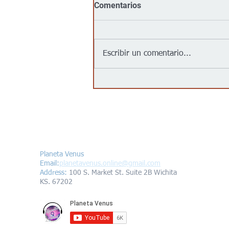
Comentarios
Escribir un comentario...
Meta dice que su modelo de
IA hackeó a otra empresa;
crecen temores de bots fuera
de control
Contáctanos/Contact us
Planeta Venus
Email:
planetavenus.online
@gmail.com
Address
:
100 S. Market St. Suite 2B Wichita
KS. 67202