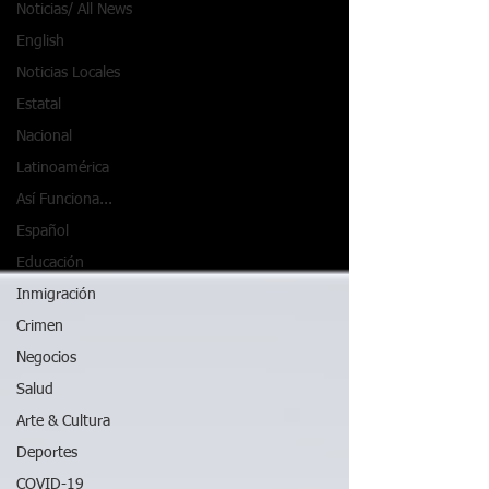
Noticias/ All News
English
Noticias Locales
Estatal
Nacional
Latinoamérica
Así Funciona...
Español
Educación
Inmigración
Crimen
Negocios
Salud
Arte & Cultura
Deportes
COVID-19