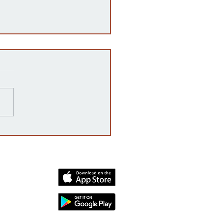
razones detrás de las
rrupciones en la venta de
cates mexicanos a
dos Unidos
dia