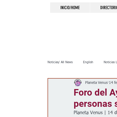
INICIO/HOME
DIRECTORI
Noticias/ All News
English
Noticias 
Planeta Venus
14 f
Inmigración
Crimen
Negocio
Foro del A
personas 
Elecciones
Clima
Vivienda
Planeta Venus | 14 d