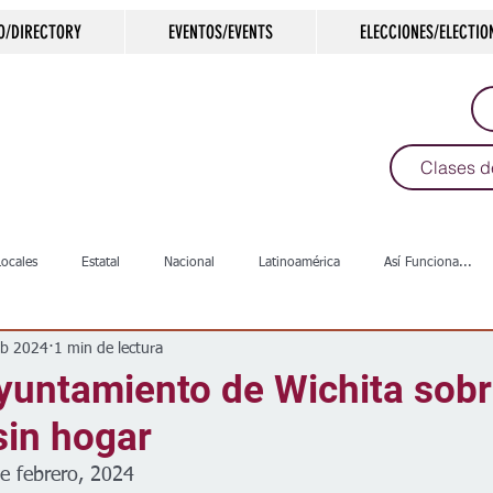
O/DIRECTORY
EVENTOS/EVENTS
ELECCIONES/ELECTIO
Clases d
Locales
Estatal
Nacional
Latinoamérica
Así Funciona...
eb 2024
1 min de lectura
s
Salud
Arte & Cultura
Deportes
COVID-19
Política
yuntamiento de Wichita sobr
sin hogar
Escuelas
Calles
Desamparados
Carreteras
Comunida
e febrero, 2024