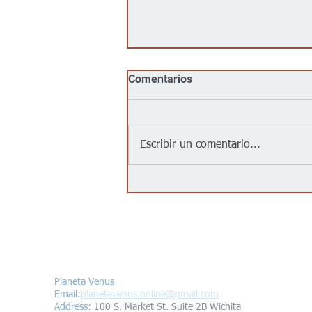
Comentarios
Escribir un comentario...
Jalapeños vinculados a un
brote de salmonela en EEUU
provienen de una granja en
México: autoridades
Contáctanos/Contact us
Planeta Venus
Email:
planetavenus.online
@gmail.com
Address
:
100 S. Market St. Suite 2B Wichita