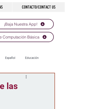
NS
CONTACTO/CONTACT US
¡Baja Nuestra App!
e Computación Básica
Español
Educación
Tecnología
Economía
e las
d
Historias que inspiran