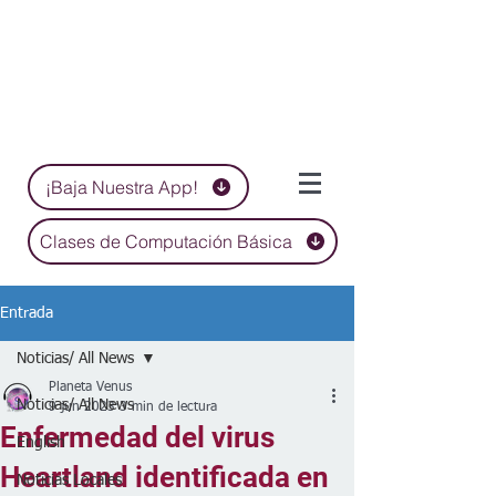
¡Baja Nuestra App!
Clases de Computación Básica
Entrada
Noticias/ All News
Planeta Venus
Noticias/ All News
9 jun 2023
3 min de lectura
Enfermedad del virus
English
Heartland identificada en
Noticias Locales