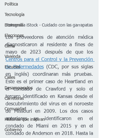
Política
Tecnología
Economía
Fotografía iStock - Cuidado con las garrapatas
Elecciones
Los proveedores de atención médica 
diagnosticaron al residente a fines de 
Clima
mayo de 2023 después de que los 
Vivienda
Centros para el Control y la Prevención 
de Enfermedades
 (CDC, por sus siglas 
Escuelas
en inglés) coordinaran más pruebas. 
Calles
Este es el primer caso de Heartland en 
Desamparados
el condado de Crawford y solo el 
tercero identificado en Kansas desde el 
Carreteras
descubrimiento del virus en el noroeste 
Comunidad
de Missouri en 2009. Los dos casos 
anteriores se identificaron en el 
Historias que inspiran
condado de Miami en 2015 y en el 
Gobierno
condado de Anderson en 2018. Hasta la 