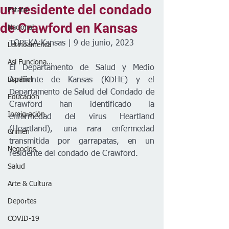
un residente del condado
Estatal
de Crawford en Kansas
Nacional
TOPEKA Kansas | 9 de junio, 2023
Latinoamérica
Así Funciona...
El Departamento de Salud y Medio 
Español
Ambiente de Kansas (KDHE) y el 
Departamento de Salud del Condado de 
Educación
Crawford han identificado la 
Inmigración
enfermedad del virus Heartland 
(Heartland), una rara enfermedad 
Crimen
transmitida por garrapatas, en un 
Negocios
residente del condado de Crawford. 
Salud
Arte & Cultura
Deportes
COVID-19