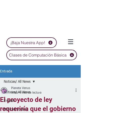
¡Baja Nuestra App!
Clases de Computación Básica
Entrada
Noticias/ All News
Planeta Venus
Noticias/ All News
4 feb
4 min de lectura
El proyecto de ley
English
requeriría que el gobierno
Noticias Locales