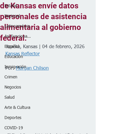
de Kansas envíe datos
Estatal
personales de asistencia
Nacional
alimentaria al gobierno
Latinoamérica
federal.
Así Funciona...
Español
Topeka, Kansas | 04 de febrero, 2026
Kansas Reflector
Educación
Inmigración
Por: 
Morgan Chilson
Crimen
Negocios
Salud
Arte & Cultura
Deportes
COVID-19