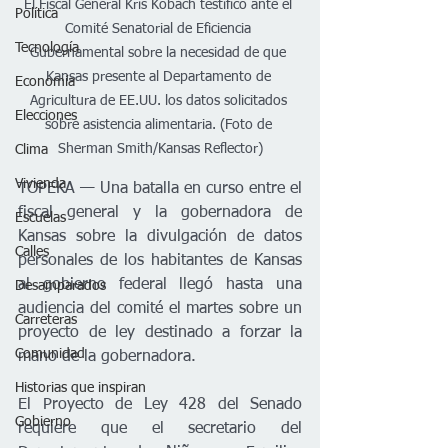
El Fiscal General Kris Kobach testificó ante el 
Política
Comité Senatorial de Eficiencia 
Tecnología
Gubernamental sobre la necesidad de que 
Kansas presente al Departamento de 
Economía
Agricultura de EE.UU. los datos solicitados 
Elecciones
sobre asistencia alimentaria. (Foto de 
Sherman Smith/Kansas Reflector)
Clima
Vivienda
TOPEKA — Una batalla en curso entre el 
fiscal general y la gobernadora de 
Escuelas
Kansas sobre la divulgación de datos 
Calles
personales de los habitantes de Kansas 
al gobierno federal llegó hasta una 
Desamparados
audiencia del comité el martes sobre un 
Carreteras
proyecto de ley destinado a forzar la 
Comunidad
mano de la gobernadora.
Historias que inspiran
El Proyecto de Ley 428 del Senado 
Gobierno
requiere que el secretario del 