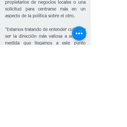
propietarios de negocios locales o una 
solicitud para centrarse más en un 
aspecto de la política sobre el otro.
"Estamos tratando de entender cuál va a 
ser la dirección más valiosa a seguir a 
medida que llegamos a este punto 
final", dijo Johnson, sugiriendo que la 
próxima edición incluya a los 
administradores de casos de Caitlin 
discutiendo por qué perdió su vivienda 
y la difícil realidad de conseguir una 
vivienda estable.
Los interesados pueden alquilar 'Hope 
in the Heartland' en el sitio web de 
Tallgrass. 
Enlace aquí
.
Corrección y aclaraciones: Una versión 