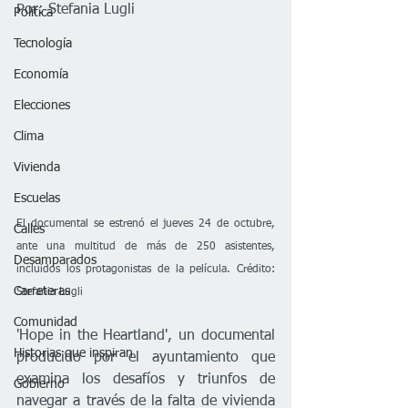
Por: 
Stefania Lugli
Política
Tecnología
Economía
Elecciones
Clima
Vivienda
Escuelas
El documental se estrenó el jueves 24 de octubre, 
Calles
ante una multitud de más de 250 asistentes, 
Desamparados
incluidos los protagonistas de la película. Crédito: 
Carreteras
Stefania Lugli
Comunidad
'Hope in the Heartland', un documental 
Historias que inspiran
producido por el ayuntamiento que 
examina los desafíos y triunfos de 
Gobierno
navegar a través de la falta de vivienda 