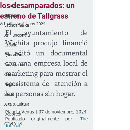
los desamparados: un
Estatal
estreno de Tallgrass
Nacional
Actualizado:
11 nov 2024
Latinoamérica
El ayuntamiento de 
Así Funciona...
Wichita produjo, financió 
Español
y editó un documental 
Educación
con una empresa local de 
Inmigración
marketing para mostrar el 
Crimen
ecosistema de  atención a 
Negocios
las personas sin hogar.
Salud
Arte & Cultura
Planeta Venus | 07 de noviembre, 2024
Deportes
Publicado originalmente por: 
The 
COVID-19
Journal