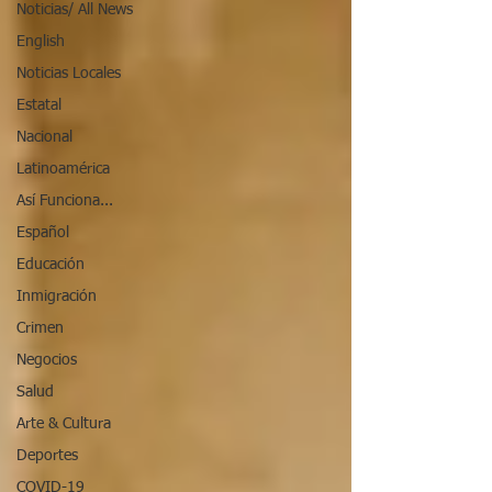
Noticias/ All News
English
Noticias Locales
Estatal
Nacional
Latinoamérica
Así Funciona...
Español
Educación
Inmigración
Crimen
Negocios
Salud
Arte & Cultura
Deportes
COVID-19