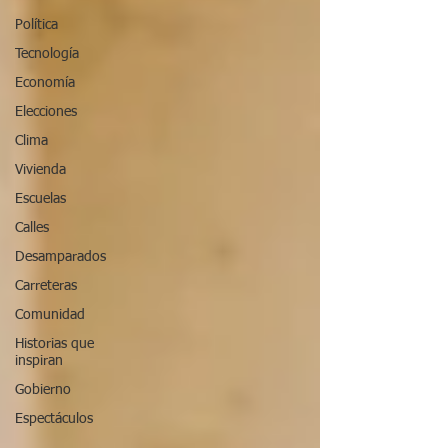
Política
Tecnología
Economía
Elecciones
Clima
Vivienda
Escuelas
Calles
Desamparados
Carreteras
Comunidad
Historias que
inspiran
Gobierno
Espectáculos