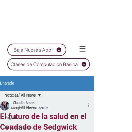
¡Baja Nuestra App!
Clases de Computación Básica
Entrada
Noticias/ All News
Claudia Amaro
Noticias/ All News
4 feb
8 min de lectura
El futuro de la salud en el
English
Condado de Sedgwick
Noticias Locales