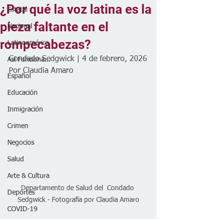
¿Por qué la voz latina es la
Estatal
pieza faltante en el
Nacional
rompecabezas?
Latinoamérica
Condado Sedgwick | 4 de febrero, 2026
Así Funciona...
Por Claudia Amaro 
Español
Educación
Inmigración
Crimen
Negocios
Salud
Arte & Cultura
Departamento de Salud del  Condado 
Deportes
Sedgwick - Fotografía por Claudia Amaro
COVID-19