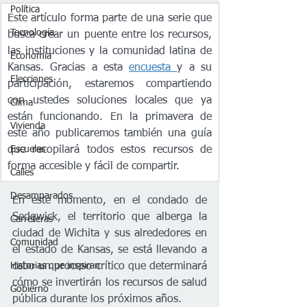
Política
Este artículo forma parte de una serie que 
Tecnología
busca crear un puente entre los recursos, 
las instituciones y la comunidad latina de 
Economía
Kansas. Gracias a esta 
encuesta 
y a su 
Elecciones
participación, estaremos compartiendo 
con ustedes soluciones locales que ya 
Clima
están funcionando. En la primavera de 
Vivienda
este año publicaremos también una guía 
que recopilará todos estos recursos de 
Escuelas
forma accesible y fácil de compartir.
Calles
Desamparados
En este momento, en el condado de 
Sedgwick, el territorio que alberga la 
Carreteras
ciudad de Wichita y sus alrededores en 
Comunidad
el estado de Kansas, se está llevando a 
cabo un proceso crítico que determinará 
Historias que inspiran
cómo se invertirán los recursos de salud 
Gobierno
pública durante los próximos años. 