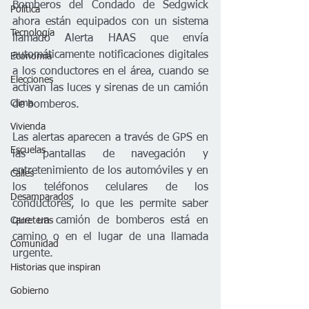
Bomberos del Condado de Sedgwick 
Política
ahora están equipados con un sistema 
Tecnología
llamado Alerta HAAS que envía 
automáticamente notificaciones digitales 
Economía
a los conductores en el área, cuando se 
Elecciones
activan las luces y sirenas de un camión 
Clima
de bomberos.
Vivienda
Las alertas aparecen a través de GPS en 
Escuelas
las pantallas de navegación y 
entretenimiento de los automóviles y en 
Calles
los teléfonos celulares de los 
Desamparados
conductores, lo que les permite saber 
que un camión de bomberos está en 
Carreteras
camino o en el lugar de una llamada 
Comunidad
urgente.
Historias que inspiran
Gobierno