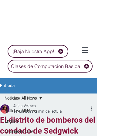
¡Baja Nuestra App!
Clases de Computación Básica
Entrada
Noticias/ All News
Ahida Velasco
Noticias/ All News
15 jun 2023
2 min de lectura
El distrito de bomberos del
English
condado de Sedgwick
Noticias Locales