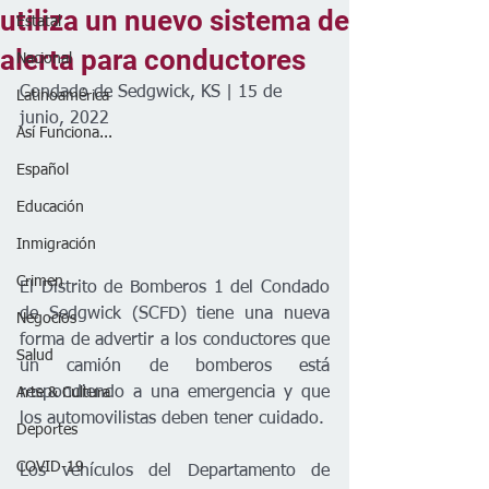
utiliza un nuevo sistema de
Estatal
alerta para conductores
Nacional
Condado de Sedgwick, KS | 15 de 
Latinoamérica
junio, 2022
Así Funciona...
Español
Educación
Inmigración
Crimen
El Distrito de Bomberos 1 del Condado 
de Sedgwick (SCFD) tiene una nueva 
Negocios
forma de advertir a los conductores que 
Salud
un camión de bomberos está 
respondiendo a una emergencia y que 
Arte & Cultura
los automovilistas deben tener cuidado. 
Deportes
COVID-19
Los vehículos del Departamento de 