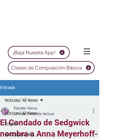
¡Baja Nuestra App!
Clases de Computación Básica
Entrada
Noticias/ All News
Planeta Venus
Noticias/ All News
17 mar
1 min de lectura
El Condado de Sedgwick
English
nombra a Anna Meyerhoff-
Noticias Locales