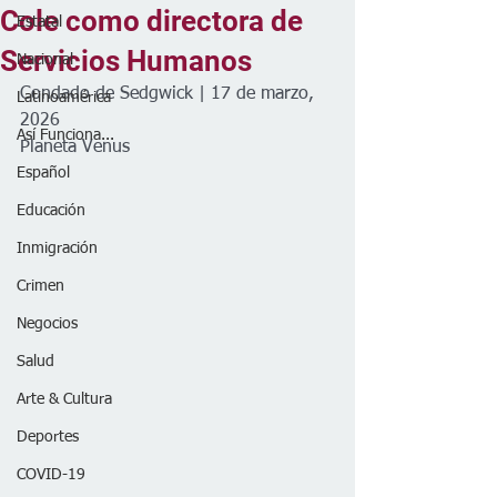
Cole como directora de
Estatal
Servicios Humanos
Nacional
Condado de Sedgwick | 17 de marzo, 
Latinoamérica
2026
Así Funciona...
Planeta Venus
Español
Educación
Inmigración
Crimen
Negocios
Salud
Arte & Cultura
Deportes
COVID-19