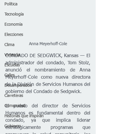
Política
Tecnología
Economía
Elecciones
Anna Meyerhoff-Cole
Clima
Vivienda
CONDADO DE SEDGWICK, Kansas — El 
administrador del condado, Tom Stolz, 
Escuelas
anunció el nombramiento de Anna 
Calles
Meyerhoff-Cole como nueva directora 
de la División de Servicios Humanos del 
Desamparados
gobierno del Condado de Sedgwick.
Carreteras
El puesto del director de Servicios 
Comunidad
Humanos es fundamental dentro del 
Historias que inspiran
condado, ya que implica liderar 
Gobierno
estratégicamente programas que 