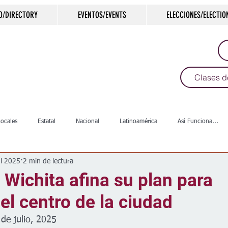
O/DIRECTORY
EVENTOS/EVENTS
ELECCIONES/ELECTIO
Clases d
Locales
Estatal
Nacional
Latinoamérica
Así Funciona...
ul 2025
2 min de lectura
s
Salud
Arte & Cultura
Deportes
COVID-19
Política
Wichita afina su plan para
 el centro de la ciudad
Escuelas
Calles
Desamparados
Carreteras
Comunida
 de julio, 2025