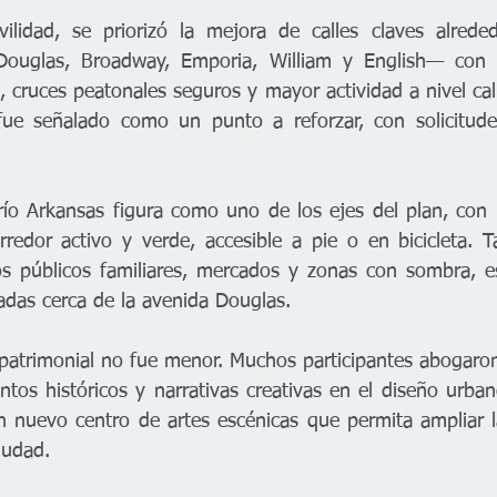
lidad, se priorizó la mejora de calles claves alrede
uglas, Broadway, Emporia, William y English— con p
cruces peatonales seguros y mayor actividad a nivel calle
ue señalado como un punto a reforzar, con solicitude
.
l río Arkansas figura como uno de los ejes del plan, con 
rredor activo y verde, accesible a pie o en bicicleta. T
os públicos familiares, mercados y zonas con sombra, e
das cerca de la avenida Douglas.
y patrimonial no fue menor. Muchos participantes abogaro
ntos históricos y narrativas creativas en el diseño urban
n nuevo centro de artes escénicas que permita ampliar la 
iudad.