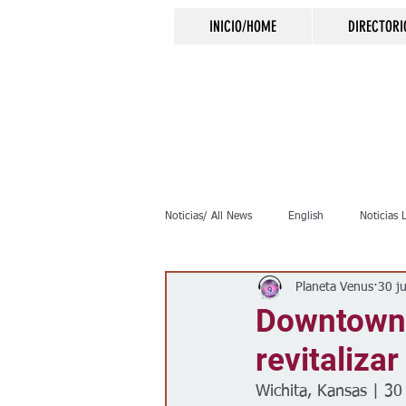
INICIO/HOME
DIRECTORI
Noticias/ All News
English
Noticias 
Planeta Venus
30 j
Inmigración
Crimen
Negocio
Downtown 
revitalizar
Elecciones
Clima
Vivienda
Wichita, Kansas | 30