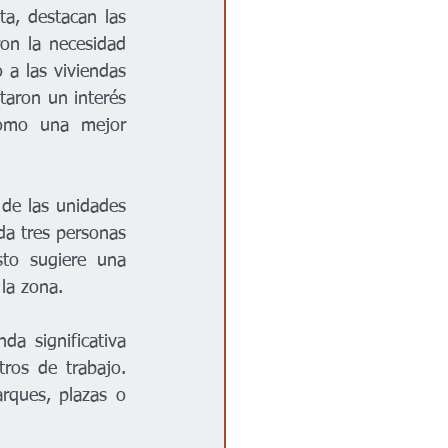
a, destacan las 
on la necesidad 
a las viviendas 
aron un interés 
como una mejor 
de las unidades 
da tres personas 
sto sugiere una 
la zona.
a significativa 
os de trabajo. 
ques, plazas o 