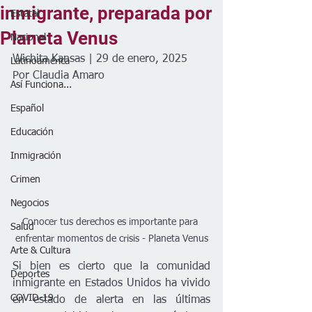
inmigrante, preparada por
Estatal
Planeta Venus
Nacional
Wichita Kansas | 29 de enero, 2025
Latinoamérica
Por Claudia Amaro 
Así Funciona...
Español
Educación
Inmigración
Crimen
Negocios
Conocer tus derechos es importante para 
Salud
enfrentar momentos de crisis - Planeta Venus
Arte & Cultura
Si bien es cierto que la comunidad 
Deportes
inmigrante en Estados Unidos ha vivido 
COVID-19
en estado de alerta en las últimas 