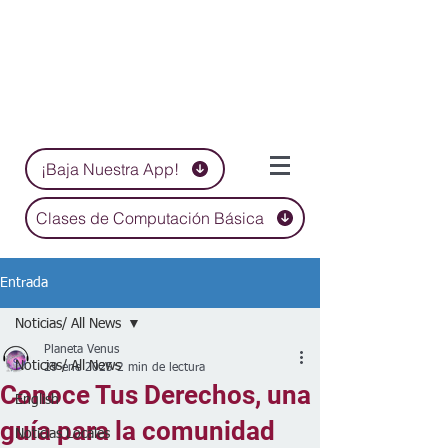
¡Baja Nuestra App!
Clases de Computación Básica
Entrada
Noticias/ All News
Planeta Venus
Noticias/ All News
29 ene 2025
2 min de lectura
Conoce Tus Derechos, una
English
guía para la comunidad
Noticias Locales