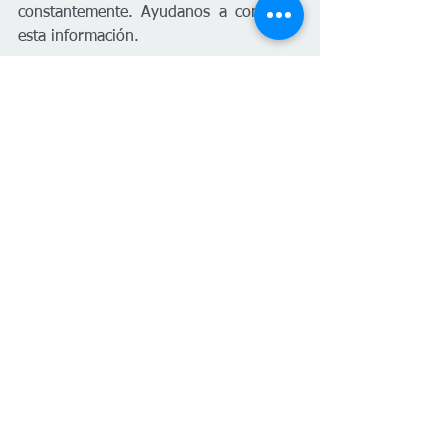
constantemente. Ayudanos a compartir 
esta información. 
Inmigración
Conoce Tus Derechos
Protégete
Español
Inmigración
Ver todo
Entradas recientes