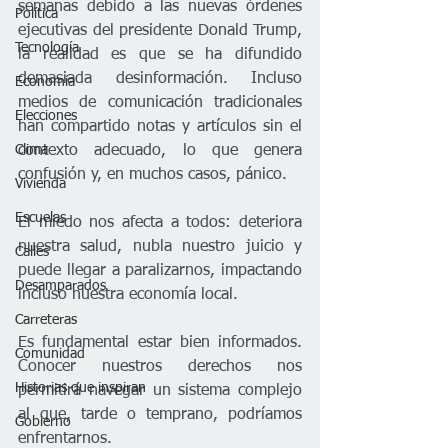
semanas debido a las nuevas órdenes 
Política
ejecutivas del presidente Donald Trump, 
Tecnología
la realidad es que se ha difundido 
demasiada desinformación. Incluso 
Economía
medios de comunicación tradicionales 
Elecciones
han compartido notas y artículos sin el 
contexto adecuado, lo que genera 
Clima
confusión y, en muchos casos, pánico.
Vivienda
Escuelas
El miedo nos afecta a todos: deteriora 
nuestra salud, nubla nuestro juicio y 
Calles
puede llegar a paralizarnos, impactando 
Desamparados
incluso nuestra economía local.
Carreteras
Es fundamental estar bien informados. 
Comunidad
Conocer nuestros derechos nos 
Historias que inspiran
permitirá navegar un sistema complejo 
al que, tarde o temprano, podríamos 
Gobierno
enfrentarnos.