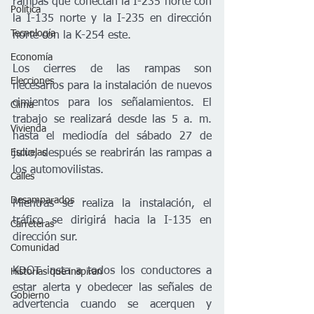
rampas que conectan la I-235 norte con 
Política
la I-135 norte y la I-235 en dirección 
Tecnología
norte con la K-254 este.   
Economía
Los cierres de las rampas son 
Elecciones
necesarios para la instalación de nuevos 
cimientos para los señalamientos. El 
Clima
trabajo se realizará desde las 5 a. m. 
Vivienda
hasta el mediodía del sábado 27 de 
julio, después se reabrirán las rampas a 
Escuelas
los automovilistas.   
Calles
Desamparados
Mientras se realiza la instalación, el 
tráfico se dirigirá hacia la I-135 en 
Carreteras
dirección sur.
Comunidad
KDOT insta a todos los conductores a 
Historias que inspiran
estar alerta y obedecer las señales de 
Gobierno
advertencia cuando se acerquen y 