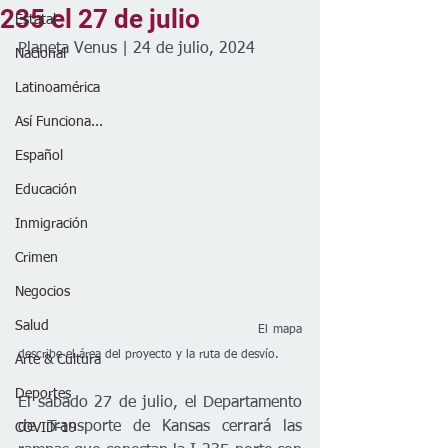
235 el 27 de julio
Estatal
Planeta Venus | 24 de julio, 2024
Nacional
Latinoamérica
Así Funciona...
Español
Educación
Inmigración
Crimen
Negocios
Salud
                                                     El mapa 
describe el área del proyecto y la ruta de desvío.
Arte & Cultura
Deportes
El sábado 27 de julio, el Departamento 
de Transporte de Kansas cerrará las 
COVID-19