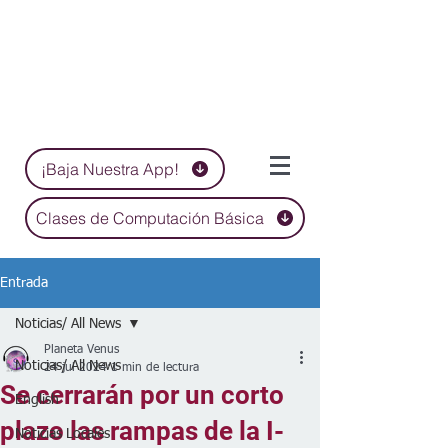
¡Baja Nuestra App!
Clases de Computación Básica
Entrada
Noticias/ All News
Planeta Venus
Noticias/ All News
24 jul 2024
1 min de lectura
Se cerrarán por un corto
English
plazo las rampas de la I-
Noticias Locales