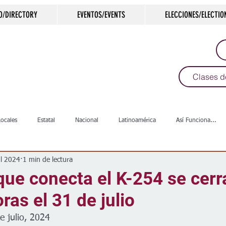
O/DIRECTORY
EVENTOS/EVENTS
ELECCIONES/ELECTIO
Clases d
Locales
Estatal
Nacional
Latinoamérica
Así Funciona...
ul 2024
1 min de lectura
s
Salud
Arte & Cultura
Deportes
COVID-19
Política
ue conecta el K-254 se cerr
ras el 31 de julio
Escuelas
Calles
Desamparados
Carreteras
Comunida
e julio, 2024