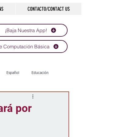
NS
CONTACTO/CONTACT US
¡Baja Nuestra App!
e Computación Básica
Español
Educación
Tecnología
Economía
ará por
d
Historias que inspiran