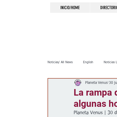
INICIO/HOME
DIRECTORI
Noticias/ All News
English
Noticias 
Planeta Venus
30 j
Inmigración
Crimen
Negocio
La rampa q
algunas ho
Elecciones
Clima
Vivienda
Planeta Venus | 30 d