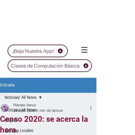
¡Baja Nuestra App!
Clases de Computación Básica
Entrada
Noticias/ All News
Planeta Venus
Noticias/ All News
25 sept 2020
3 min de lectura
Censo 2020: se acerca la
English
hora.
Noticias Locales