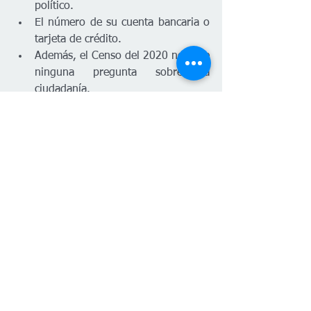
político.
El número de su cuenta bancaria o 
tarjeta de crédito.
Además, el Censo del 2020 no hace 
ninguna pregunta sobre la 
ciudadanía. 
Si alguien que dice ser de la Oficina del 
Censo se pone en contacto con usted 
por correo electrónico o por teléfono y 
le pide alguna de estas cosas, se trata 
de una estafa y usted no debe cooperar.
Llene el Censo Hoy mismo, por usted, 
por su familia, por todos. 
#PlanetaVenus
Kansas
Censo 2020
Español