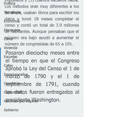
impuestos y (3) cuantos esclavos había. 
Política
Los métodos eran muy diferentes a los 
Tecnología
de ahora, usaban libros para escribir los 
datos y tomó 18 meses completar el 
Economía
censo y contó un total de 3.9 millones 
Elecciones
de habitantes. Aunque pensaban que el 
número era bajo ayudó a aumentar el 
Clima
número de congresistas de 65 a 105. 
Vivienda
Pasaron dieciocho meses entre 
Escuelas
el tiempo en que el Congreso 
Calles
aprobó la Ley del Censo el 1 de 
Desamparados
marzo de 1790 y el 1 de 
Carreteras
septiembre de 1791, cuando 
los datos fueron entregados al 
Comunidad
presidente Washington.
Historias que inspiran
Gobierno