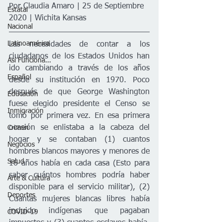
Por Claudia Amaro | 25 de Septiembre 
Estatal
2020 | Wichita Kansas 
Nacional
Latinoamérica
Las necesidades de contar a los 
ciudadanos de los Estados Unidos han 
Así Funciona...
ido cambiando a través de los años 
Español
desde su institución en 1970. Poco 
después de que George Washington 
Educación
fuese elegido presidente el Censo se 
Inmigración
tomó por primera vez. En esa primera 
ocasión se enlistaba a la cabeza del 
Crimen
hogar y se contaban (1) cuantos 
Negocios
hombres blancos mayores y menores de 
Salud
16 años había en cada casa (Esto para 
saber cuántos hombres podría haber 
Arte & Cultura
disponible para el servicio militar), (2) 
Deportes
Cuantas mujeres blancas libres había 
incluido indígenas que pagaban 
COVID-19