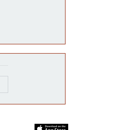
razones detrás de las
rrupciones en la venta de
cates mexicanos a
dos Unidos
dia