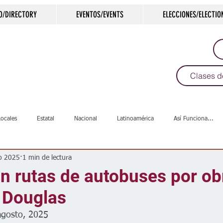
O/DIRECTORY
EVENTOS/EVENTS
ELECCIONES/ELECTIO
Clases d
Locales
Estatal
Nacional
Latinoamérica
Así Funciona...
o 2025
1 min de lectura
s
Salud
Arte & Cultura
Deportes
COVID-19
Política
n rutas de autobuses por ob
a Douglas
Escuelas
Calles
Desamparados
Carreteras
Comunida
agosto, 2025