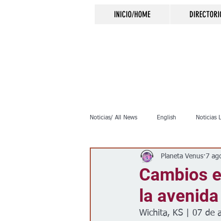
INICIO/HOME
DIRECTORI
Noticias/ All News
English
Noticias 
Planeta Venus
7 ag
Inmigración
Crimen
Negocio
Cambios e
la avenid
Elecciones
Clima
Vivienda
Wichita, KS | 07 de 