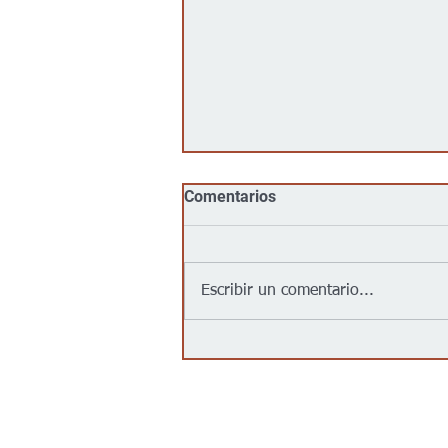
Comentarios
Escribir un comentario...
Jalapeños vinculados a un
brote de salmonela en EEUU
provienen de una granja en
México: autoridades
Contáctanos/Contact us