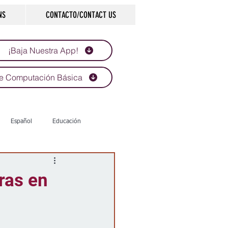
NS
CONTACTO/CONTACT US
¡Baja Nuestra App!
e Computación Básica
Español
Educación
Tecnología
Economía
ras en
d
Historias que inspiran