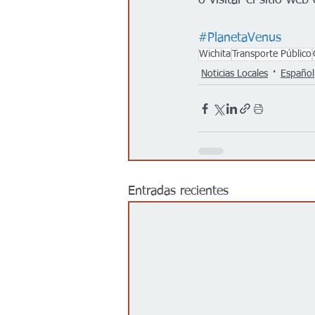
o visitar el sitio web o
#PlanetaVenus
Wichita
Transporte Público
Noticias Locales
Español
Entradas recientes