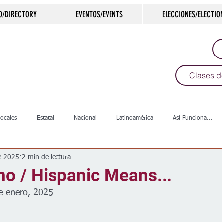
O/DIRECTORY
EVENTOS/EVENTS
ELECCIONES/ELECTIO
Clases d
Locales
Estatal
Nacional
Latinoamérica
Así Funciona...
e 2025
2 min de lectura
s
Salud
Arte & Cultura
Deportes
COVID-19
Política
no / Hispanic Means...
e enero, 2025
Escuelas
Calles
Desamparados
Carreteras
Comunida