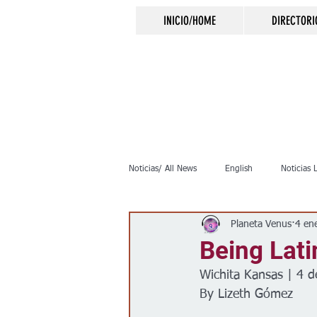
INICIO/HOME
DIRECTORI
Noticias/ All News
English
Noticias 
Planeta Venus
4 en
Inmigración
Crimen
Negocio
Being Lati
Wichita Kansas | 4 d
Elecciones
Clima
Vivienda
By Lizeth Gómez