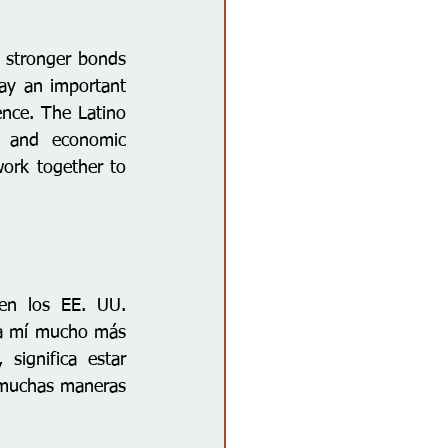
 stronger bonds 
ay an important 
ence. The Latino 
n and economic 
work together to 
en los EE. UU. 
ra mí mucho más 
ignifica estar 
 muchas maneras 