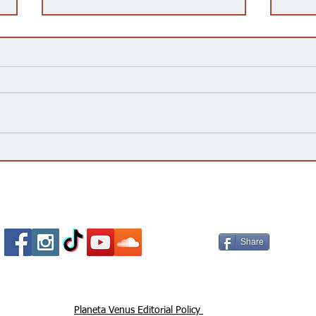
A Latino Love Letter
Una 
Socializa Con Nosotros /
Our Social Me
Share
Planeta Venus Editorial Policy