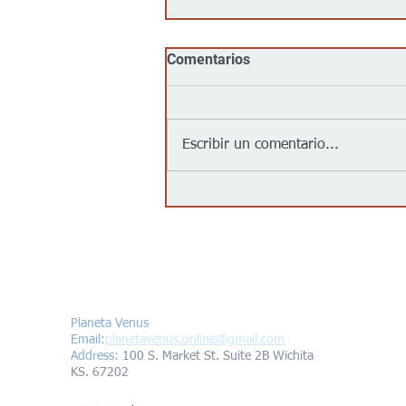
Comentarios
Escribir un comentario...
Being Latino / Hispanic
Means...
Contáctanos/Contact us
Planeta Venus
Email:
planetavenus.online
@gmail.com
Address
:
100 S. Market St. Suite 2B Wichita
KS. 67202