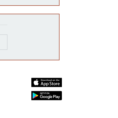
carta de amor latino
dia