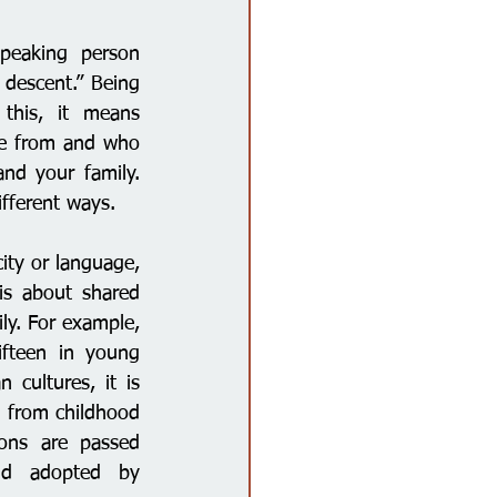
peaking person 
 descent.” Being 
his, it means 
e from and who 
nd your family. 
fferent ways. 
ty or language, 
 is about shared 
ly. For example, 
ifteen in young 
ultures, it is 
 from childhood 
ions are passed 
d adopted by 