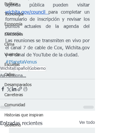
Política
agenda pública pueden visitar 
wichita.gov/council 
para completar un 
Tecnología
formulario de inscripción y revisar los 
Economía
puntos actuales de la agenda del 
consejo.
Elecciones
Las reuniones se transmiten en vivo por 
Clima
el canal 7 de cable de Cox, Wichita.gov 
Vivienda
y el canal de YouTube de la ciudad.
#PlanetaVenus
Escuelas
Wichita
Español
Gobierno
Calles
Así Funciona...
Desamparados
Carreteras
Comunidad
Historias que inspiran
Ver todo
Entradas recientes
Gobierno