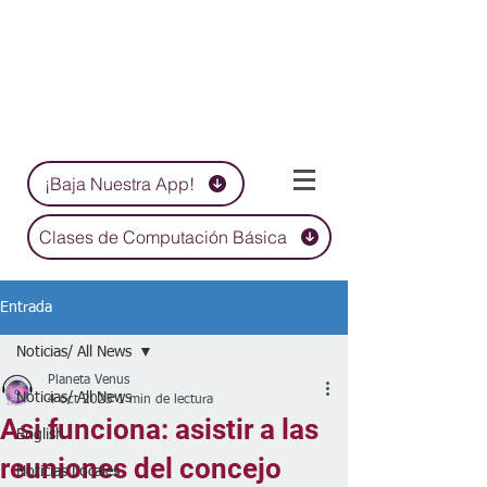
¡Baja Nuestra App!
Clases de Computación Básica
Entrada
Noticias/ All News
Planeta Venus
Noticias/ All News
4 oct 2023
1 min de lectura
Asi funciona: asistir a las
English
reuniones del concejo
Noticias Locales