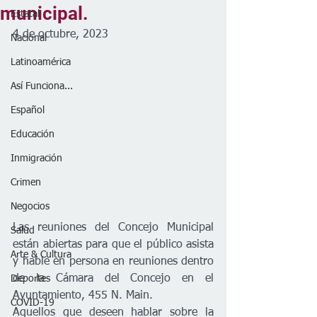
municipal.
Estatal
4 de octubre, 2023
Nacional
Latinoamérica
Así Funciona...
Español
Educación
Inmigración
Crimen
Negocios
Las reuniones del Concejo Municipal 
Salud
están abiertas para que el público asista 
Arte & Cultura
y hable en persona en reuniones dentro 
de la Cámara del Concejo en el 
Deportes
Ayuntamiento, 455 N. Main.
COVID-19
Aquellos que deseen hablar sobre la 