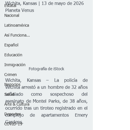
Wichita, Kansas | 13 de mayo de 2026
Estatal
Planeta Venus
Nacional
Latinoamérica
Así Funciona...
Español
Educación
Inmigración
Fotografía de iStock
Crimen
Wichita, Kansas – La policía de 
Negocios
Wichita arrestó a un hombre de 32 años 
señalado como sospechoso del 
Salud
asesinato de Montel Parks, de 38 años, 
Arte & Cultura
ocurrido tras un tiroteo registrado en el 
Deportes
complejo de apartamentos Emery 
Gardens.
COVID-19