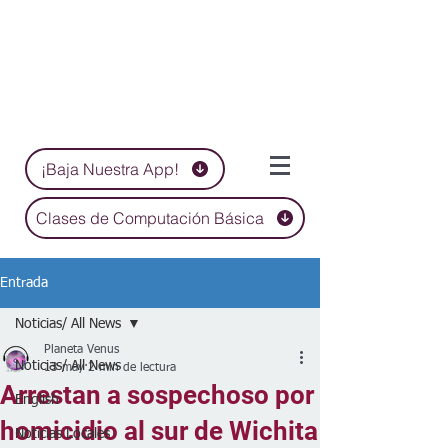
¡Baja Nuestra App!
Clases de Computación Básica
Entrada
Noticias/ All News
Planeta Venus
Noticias/ All News
13 may
2 min de lectura
Arrestan a sospechoso por
English
homicidio al sur de Wichita
Noticias Locales