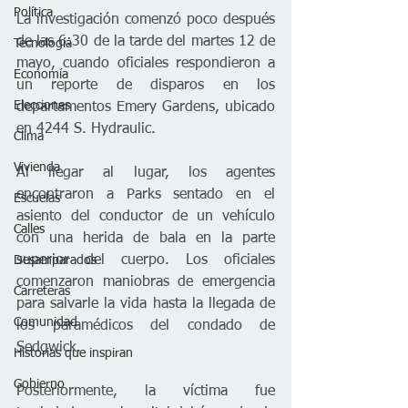
Política
La investigación comenzó poco después 
de las 6:30 de la tarde del martes 12 de 
Tecnología
mayo, cuando oficiales respondieron a 
Economía
un reporte de disparos en los 
Elecciones
departamentos Emery Gardens, ubicado 
en 4244 S. Hydraulic.
Clima
Vivienda
Al llegar al lugar, los agentes 
encontraron a Parks sentado en el 
Escuelas
asiento del conductor de un vehículo 
Calles
con una herida de bala en la parte 
superior del cuerpo. Los oficiales 
Desamparados
comenzaron maniobras de emergencia 
Carreteras
para salvarle la vida hasta la llegada de 
Comunidad
los paramédicos del condado de 
Sedgwick.
Historias que inspiran
Gobierno
Posteriormente, la víctima fue 