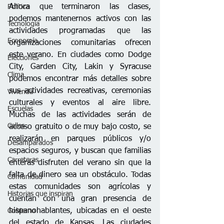
Ahora que terminaron las clases, 
Política
podemos mantenernos activos con las 
Tecnología
actividades programadas que las 
Economía
organizaciones comunitarias ofrecen 
este verano. En ciudades como Dodge 
Elecciones
City, Garden City, Lakin y Syracuse 
Clima
podemos encontrar más detalles sobre 
sus actividades recreativas, ceremonias 
Vivienda
culturales y eventos al aire libre. 
Escuelas
Muchas de las actividades serán de 
Calles
acceso gratuito o de muy bajo costo, se 
realizarán en parques públicos y/o 
Desamparados
espacios seguros, y buscan que familias 
Carreteras
enteras disfruten del verano sin que la 
falta de dinero sea un obstáculo. Todas 
Comunidad
estas comunidades son agrícolas y 
Historias que inspiran
cuentan con una gran presencia de 
hispanohablantes, ubicadas en el oeste 
Gobierno
del estado de Kansas. Las ciudades 