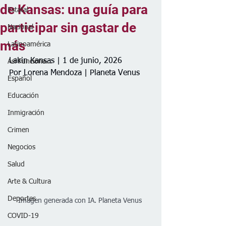
de Kansas: una guía para
Estatal
participar sin gastar de
Nacional
más
Latinoamérica
Lakin Kansas | 1 de junio, 2026
Así Funciona...
Por Lorena Mendoza | Planeta Venus
Español
Educación
Inmigración
Crimen
Negocios
Salud
Arte & Cultura
Deportes
Imagen generada con IA. Planeta Venus 
COVID-19