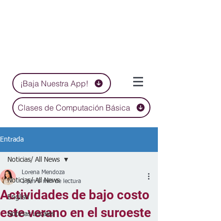
¡Baja Nuestra App!
Clases de Computación Básica
Entrada
Noticias/ All News
Lorena Mendoza
Noticias/ All News
1 jun
8 min de lectura
Actividades de bajo costo
English
este verano en el suroeste
Noticias Locales