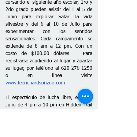
cursando el siguiente año escolar, 1ro y 
2do grado pueden asistir del 1 al 5 de 
Junio para explorar Safari la vida 
silvestre y del 6 al 10 de Julio para 
experimentar con los sentidos 
sensacionales. Cada campamento se 
extiende de 8 am a 12 pm. Con un 
costo de $100.00 dólares   Para 
registrarse acudiendo al lugar y apartar 
su lugar, por teléfono al 620-276-1250 
o en linea visite 
www.leerichardsonzoo.com
El espectáculo de lucha libre, el 4 de 
Julio de 4 pm a 10 pm en Hidden Trail 
Brewing, varonil y femenil. Una noche 
llena de adrenalina, pasión, y emoción. 
La pelea principal entre el “Rey de la 
Muerte” y “Tino Valentino”. Vendedores 