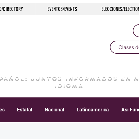
O/DIRECTORY
EVENTOS/EVENTS
ELECCIONES/ELECTIO
Clases d
SPAÑOL: JUNTOS INFORMADOS EN 
IDIOMA
les
Estatal
Nacional
Latinoamérica
Así Fun
Crimen
Negocios
Salud
Arte & Cultura
D