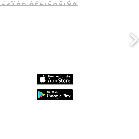
uestra aplicación
dia