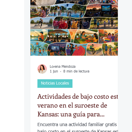
COVID-19
Política
Tecnología
Desamparados
Carreteras
Comuni
Lorena Mendoza
1 jun
8 min de lectura
Noticias Locales
Actividades de bajo costo este
verano en el suroeste de
Kansas: una guía para
participar sin gastar de más
Encuentra una actividad familiar gratis o a
bajo costo en el suroeste de Kansas este