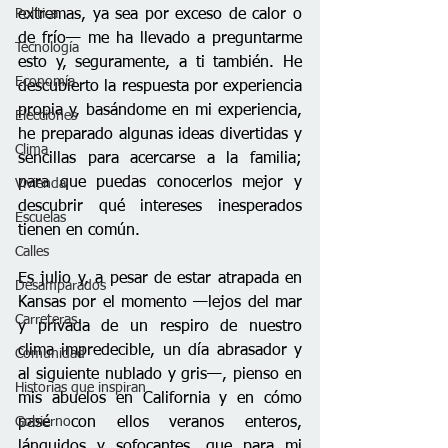
extremas, ya sea por exceso de calor o 
Política
de frío— me ha llevado a preguntarme 
Tecnología
esto y, seguramente, a ti también. He 
Economía
descubierto la respuesta por experiencia 
propia y, basándome en mi experiencia, 
Elecciones
he preparado algunas ideas divertidas y 
Clima
sencillas para acercarse a la familia; 
para que puedas conocerlos mejor y 
Vivienda
descubrir qué intereses inesperados 
Escuelas
tienen en común.
Calles
Es julio y, a pesar de estar atrapada en 
Desamparados
Kansas por el momento —lejos del mar 
Carreteras
y privada de un respiro de nuestro 
clima impredecible, un día abrasador y 
Comunidad
al siguiente nublado y gris—, pienso en 
Historias que inspiran
mis abuelos en California y en cómo 
pasé con ellos veranos enteros, 
Gobierno
lánguidos y sofocantes, que para mi 