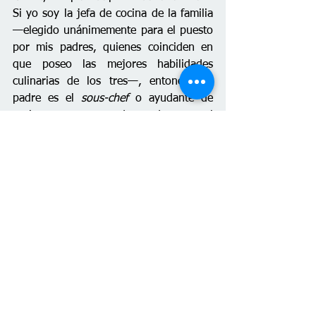
Si yo soy la jefa de cocina de la familia 
—elegido unánimemente para el puesto 
por mis padres, quienes coinciden en 
que poseo las mejores habilidades 
culinarias de los tres—, entonces mi 
padre es el 
sous-chef
 o ayudante de 
cocina: y sus meteduras de pata al 
buscar ingredientes, o al prepararlos, 
nos han llevado a crear bromas internas 
y recuerdos entrañables que siempre 
nos hacen reír cuando llega la hora de 
comer.
Las bromas internas, que suelen surgir 
de forma espontánea, son uno de los 
mejores frutos de estrechar los lazos 
con tus seres queridos. Al terminar el 
verano, sin duda habrás compartido 