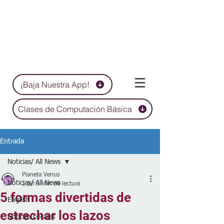
¡Baja Nuestra App!
Clases de Computación Básica
Entrada
Noticias/ All News
Planeta Venus
Noticias/ All News
1 jul
5 min de lectura
5 formas divertidas de
English
estrechar los lazos
Noticias Locales