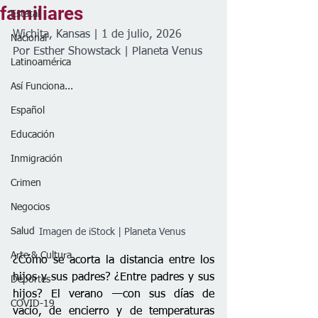
familiares
Estatal
Wichita, Kansas | 1 de julio, 2026
Nacional
Por Esther Showstack | Planeta Venus 
Latinoamérica
Así Funciona...
Español
Educación
Inmigración
Crimen
Negocios
Salud
Imagen de iStock | Planeta Venus 
Arte & Cultura
¿Cómo se acorta la distancia entre los 
hijos y sus padres? ¿Entre padres y sus 
Deportes
hijos? El verano —con sus días de 
COVID-19
vacío, de encierro y de temperaturas 