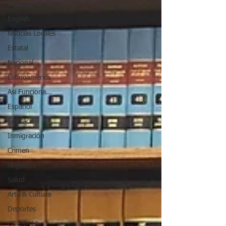
Noticias/ All News
English
Noticias Locales
Estatal
Nacional
Latinoamérica
Así Funciona...
Español
Educación
Inmigración
Crimen
Negocios
Salud
Arte & Cultura
Deportes
COVID-19