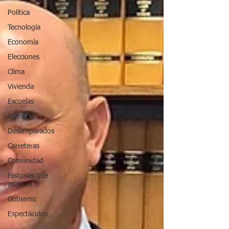
Política
Tecnología
Economía
Elecciones
Clima
Vivienda
Escuelas
Calles
Desamparados
Carreteras
Comunidad
Historias que
inspiran
Gobierno
Espectáculos