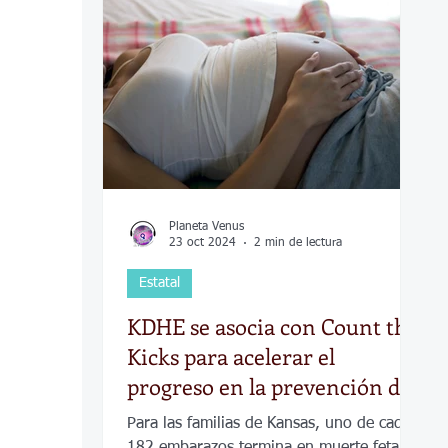
COVID-19
Política
Tecnología
Desamparados
Carreteras
Comuni
Planeta Venus
23 oct 2024
2 min de lectura
Estatal
KDHE se asocia con Count the
Kicks para acelerar el
progreso en la prevención de
la muerte fetal
Para las familias de Kansas, uno de cada
182 embarazos termina en muerte fetal.