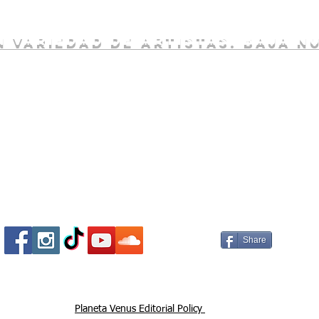
 variedad de artistas. baja n
Socializa Con Nosotros /
Our Social Me
Share
Planeta Venus Editorial Policy