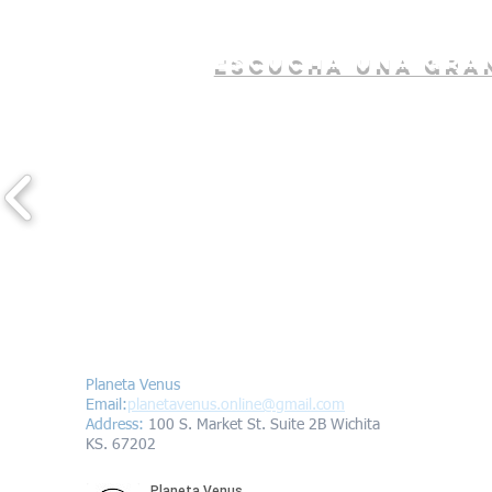
escucha una gran
Contáctanos/Contact us
Planeta Venus
Email:
planetavenus.online
@gmail.com
Address
:
100 S. Market St. Suite 2B Wichita
KS. 67202