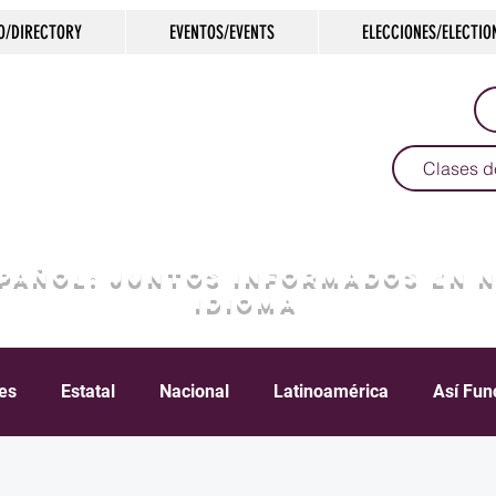
O/DIRECTORY
EVENTOS/EVENTS
ELECCIONES/ELECTIO
Clases d
SPAÑOL: JUNTOS INFORMADOS EN 
IDIOMA
les
Estatal
Nacional
Latinoamérica
Así Fun
Crimen
Negocios
Salud
Arte & Cultura
D