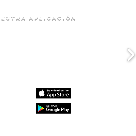
uestra aplicación
dia