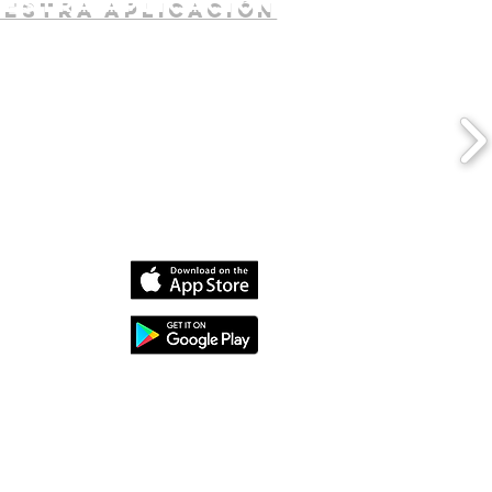
uestra aplicación
dia