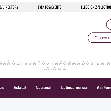
O/DIRECTORY
EVENTOS/EVENTS
ELECCIONES/ELECTIO
Clases d
SPAÑOL: JUNTOS INFORMADOS EN 
IDIOMA
les
Estatal
Nacional
Latinoamérica
Así Fun
Crimen
Negocios
Salud
Arte & Cultura
D